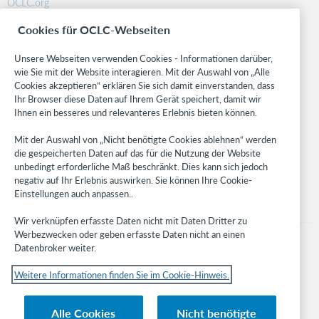
OCLC.org
BibFormats
Cookies für OCLC-Webseiten
Community
Research
Unsere Webseiten verwenden Cookies - Informationen darüber,
WebJunction
wie Sie mit der Website interagieren. Mit der Auswahl von „Alle
Cookies akzeptieren“ erklären Sie sich damit einverstanden, dass
Developer Network
Ihr Browser diese Daten auf Ihrem Gerät speichert, damit wir
Ihnen ein besseres und relevanteres Erlebnis bieten können.
Stay in the know.
Mit der Auswahl von „Nicht benötigte Cookies ablehnen“ werden
Get the latest product updates, research, events, and much more—
die gespeicherten Daten auf das für die Nutzung der Website
right to your inbox.
unbedingt erforderliche Maß beschränkt. Dies kann sich jedoch
negativ auf Ihr Erlebnis auswirken. Sie können Ihre Cookie-
Subscribe now
Einstellungen auch anpassen..
Wir verknüpfen erfasste Daten nicht mit Daten Dritter zu
Werbezwecken oder geben erfasste Daten nicht an einen
Datenbroker weiter.
Weitere Informationen finden Sie im Cookie-Hinweis.
© 2023 OCLC
Nationale und internationale Marken und/oder Dienstleistungsmarken von
Alle Cookies
Nicht benötigte
OCLC, Inc. und verbundenen Unternehmen