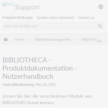
Support
Freigabemitteilungen
System status dashboard
Contact us
Globale Hierarchie expandieren/verbergen
Home
Bibliotheksmanagement
BIBLIOTHECA
Exp
BIBLIOTHECA -
Produktdokumentation -
Nutzerhandbuch
Letzte Aktualisierung
May 30, 2025
Lernen Sie hier die verschiedenen Module von
BIBLIOTHECAnext kennen.