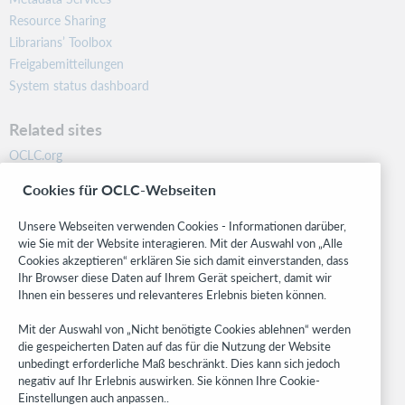
Resource Sharing
Librarians’ Toolbox
Freigabemitteilungen
System status dashboard
Related sites
OCLC.org
BibFormats
Cookies für OCLC-Webseiten
Community
Research
Unsere Webseiten verwenden Cookies - Informationen darüber,
WebJunction
wie Sie mit der Website interagieren. Mit der Auswahl von „Alle
Cookies akzeptieren“ erklären Sie sich damit einverstanden, dass
Developer Network
Ihr Browser diese Daten auf Ihrem Gerät speichert, damit wir
Ihnen ein besseres und relevanteres Erlebnis bieten können.
Stay in the know.
Mit der Auswahl von „Nicht benötigte Cookies ablehnen“ werden
Get the latest product updates, research, events, and much more—
die gespeicherten Daten auf das für die Nutzung der Website
right to your inbox.
unbedingt erforderliche Maß beschränkt. Dies kann sich jedoch
negativ auf Ihr Erlebnis auswirken. Sie können Ihre Cookie-
Subscribe now
Einstellungen auch anpassen..