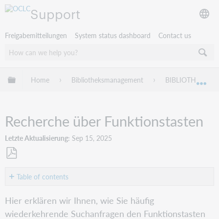
Support
Freigabemitteilungen
System status dashboard
Contact us
Globale Hierarchie expandieren/verbergen
Home
Bibliotheksmanagement
BIBLIOTHECA
Exp
Recherche über Funktionstasten
Letzte Aktualisierung
Sep 15, 2025
Als
PDF
Table of contents
speichern
Wie
Hier erklären wir Ihnen, wie Sie häufig
funktioniert
wiederkehrende Suchanfragen den Funktionstasten
die