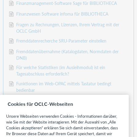
Finanzmanagement-Software Sage für BIBLIOTHECA
Finanzwesen Software infoma für BIBLIOTHECA
Fragen zu Rechnungen, Lizenzen, Ihrem Vertrag mit der
OCLC GmbH
Fremddatenrecherche SRU-Parameter einstellen
Fremddatenübernahme (Katalogdaten, Normdaten der
DNB)
Für welche Statistiken (im Ausleihmodul) ist ein
Tagesabschluss erforderlich?
Funktionen im Web-OPAC mittels Tastatur bedingt
bedienbar
Funktionsweise MFME / Berechnung der Erinnerungsfrist
Cookies für OCLC-Webseiten
bis Version 10.1
Funktionsweise MFME / Berechnung der Erinnerungsfrist
Unsere Webseiten verwenden Cookies - Informationen darüber,
wie Sie mit der Website interagieren. Mit der Auswahl von „Alle
ab Version 10.1
Cookies akzeptieren“ erklären Sie sich damit einverstanden, dass
Funktionsweise OPEN.SearchSlotModule
Ihr Browser diese Daten auf Ihrem Gerät speichert, damit wir