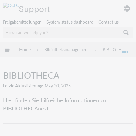
Support
Freigabemitteilungen
System status dashboard
Contact us
Globale Hierarchie expandieren/verbergen
Home
Bibliotheksmanagement
BIBLIOTHECA
Exp
BIBLIOTHECA
Letzte Aktualisierung
May 30, 2025
Hier finden Sie hilfreiche Informationen zu
BIBLIOTHECAnext.