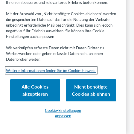
Ihnen ein besseres und relevanteres Erlebnis bieten können.
Funktionsweise PersRegisterMode
Mit der Auswahl von „Nicht benötigte Cookies ablehnen“ werden
Funktion Alle verlaengern im WebOPAC-Konto aktivieren
die gespeicherten Daten auf das für die Nutzung der Website
unbedingt erforderliche Maß beschränkt. Dies kann sich jedoch
Funktion für Rundmails bzw. Newsletter
negativ auf Ihr Erlebnis auswirken. Sie können Ihre Cookie-
Einstellungen auch anpassen..
Funktion "Leihfrist angleichen"
Gebührenmahnung - Std. (Standard) Mahnfrist
Wir verknüpfen erfasste Daten nicht mit Daten Dritter zu
Werbezwecken oder geben erfasste Daten nicht an einen
Gebühren im Gebührenjournal kassieren, die per
Datenbroker weiter.
Überweisung gezahlt wurden
Weitere Informationen finden Sie im Cookie-Hinweis.
Geburtsdatum als Passwort
Gelöschte Vormerkung im Bücherbus wird erneut angezeigt
Alle Cookies
Nicht benötigte
akzeptieren
Cookies ablehnen
Gesamtaufnahme versehentlich gelöscht - Stücktitel /
Heftaufnahmen / Jahrgänge müssen neu verknüpft
werden
Cookie-Einstellungen
anpassen
Gespeicherte Layouts rückgängig machen
Gibt es in BIBLIOTHECAnext eine Schnittstelle zu
Finanzbuchhaltungssystemen?