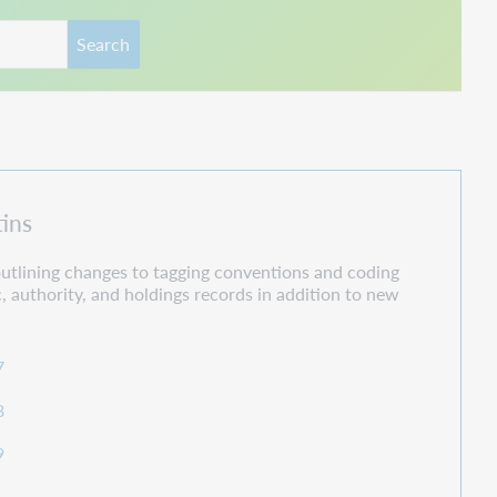
Search
tins
 outlining changes to tagging conventions and coding
c, authority, and holdings records in addition to new
7
8
9