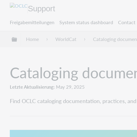
Support
Freigabemitteilungen
System status dashboard
Contact 
Globale Hierarchie expandieren/verbergen
Home
WorldCat
Cataloging documen
Cataloging docume
Letzte Aktualisierung
May 29, 2025
Find OCLC cataloging documentation, practices, and