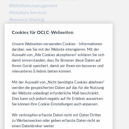
Bibliotheksmanagement
Metadata Services
Resource Sharing
Librarians’ Toolbox
Cookies für OCLC-Webseiten
Freigabemitteilungen
System status dashboard
Unsere Webseiten verwenden Cookies - Informationen
darüber, wie Sie mit der Website interagieren. Mit der
Related sites
Auswahl von „Alle Cookies akzeptieren“ erklären Sie sich
damit einverstanden, dass Ihr Browser diese Daten auf
OCLC.org
Ihrem Gerät speichert, damit wir Ihnen ein besseres und
BibFormats
relevanteres Erlebnis bieten können.
Community
Mit der Auswahl von „Nicht benötigte Cookies ablehnen“
Research
werden die gespeicherten Daten auf das für die Nutzung
WebJunction
der Website unbedingt erforderliche Maß beschränkt.
Developer Network
Dies kann sich jedoch negativ auf Ihr Erlebnis auswirken.
Sie können Ihre Cookie-Einstellungen auch anpassen..
Stay in the know.
Wir verknüpfen erfasste Daten nicht mit Daten Dritter
Get the latest product updates, research,
zu Werbezwecken oder geben erfasste Daten nicht an
einen Datenbroker weiter.
events, and much more—right to your inbox.