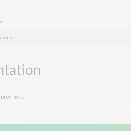
us
tation
ntation
 programs.