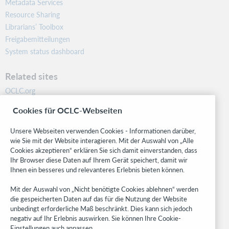
Metadata Services
Resource Sharing
Librarians’ Toolbox
Freigabemitteilungen
System status dashboard
Related sites
OCLC.org
BibFormats
Cookies für OCLC-Webseiten
Community
Research
Unsere Webseiten verwenden Cookies - Informationen darüber,
WebJunction
wie Sie mit der Website interagieren. Mit der Auswahl von „Alle
Cookies akzeptieren“ erklären Sie sich damit einverstanden, dass
Developer Network
Ihr Browser diese Daten auf Ihrem Gerät speichert, damit wir
Ihnen ein besseres und relevanteres Erlebnis bieten können.
Stay in the know.
Mit der Auswahl von „Nicht benötigte Cookies ablehnen“ werden
Get the latest product updates, research, events, and much more—
die gespeicherten Daten auf das für die Nutzung der Website
right to your inbox.
unbedingt erforderliche Maß beschränkt. Dies kann sich jedoch
negativ auf Ihr Erlebnis auswirken. Sie können Ihre Cookie-
Subscribe now
Einstellungen auch anpassen..