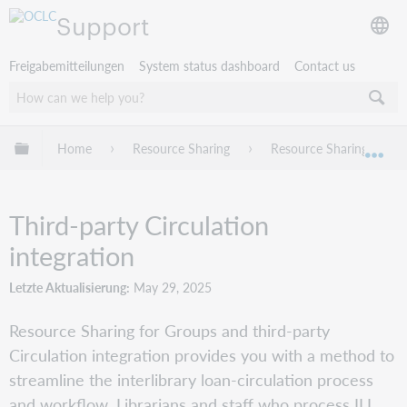
Support
Freigabemitteilungen
System status dashboard
Contact us
Globale Hierarchie expandieren/verbergen
Home
Resource Sharing
Resource Sharing for G
Exp
Third-party Circulation
integration
Letzte Aktualisierung
May 29, 2025
Resource Sharing for Groups and third-party
Circulation integration provides you with a method to
streamline the interlibrary loan-circulation process
and workflow. Librarians and staff who process ILL