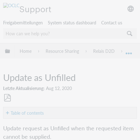
Support
Freigabemitteilungen
System status dashboard
Contact us
Globale Hierarchie expandieren/verbergen
Home
Resource Sharing
Relais D2D
For St
Exp
Update as Unfilled
Letzte Aktualisierung
Aug 12, 2020
Als
PDF
Table of contents
speichern
Update
Update request as Unfilled when the requested item
a
cannot be supplied.
request