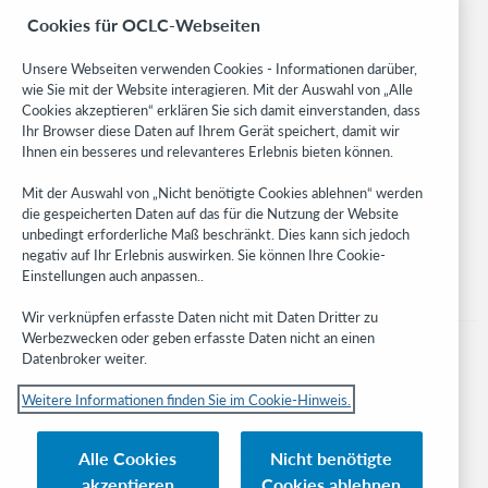
BibFormats
Cookies für OCLC-Webseiten
Community
Research
Unsere Webseiten verwenden Cookies - Informationen darüber,
WebJunction
wie Sie mit der Website interagieren. Mit der Auswahl von „Alle
Cookies akzeptieren“ erklären Sie sich damit einverstanden, dass
Developer Network
Ihr Browser diese Daten auf Ihrem Gerät speichert, damit wir
Ihnen ein besseres und relevanteres Erlebnis bieten können.
Stay in the know.
Mit der Auswahl von „Nicht benötigte Cookies ablehnen“ werden
Get the latest product updates, research, events, and much more—
die gespeicherten Daten auf das für die Nutzung der Website
right to your inbox.
unbedingt erforderliche Maß beschränkt. Dies kann sich jedoch
negativ auf Ihr Erlebnis auswirken. Sie können Ihre Cookie-
Subscribe now
Einstellungen auch anpassen..
Wir verknüpfen erfasste Daten nicht mit Daten Dritter zu
Werbezwecken oder geben erfasste Daten nicht an einen
Datenbroker weiter.
Weitere Informationen finden Sie im Cookie-Hinweis.
© 2023 OCLC
Nationale und internationale Marken und/oder Dienstleistungsmarken von
Alle Cookies
Nicht benötigte
OCLC, Inc. und verbundenen Unternehmen
akzeptieren
Cookies ablehnen