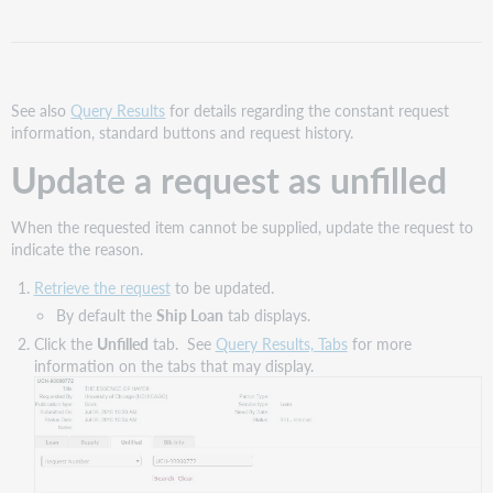
as
unfilled
Update
multiple
requests
See also
Query Results
for details regarding the constant request
with
information, standard buttons and request history.
the
Update a request as unfilled
same
reason
for
When the requested item cannot be supplied, update the request to
unfilled
indicate the reason.
Retrieve the request
to be updated.
By default the
Ship Loan
tab displays.
Click the
Unfilled
tab. See
Query Results, Tabs
for more
information on the tabs that may display.