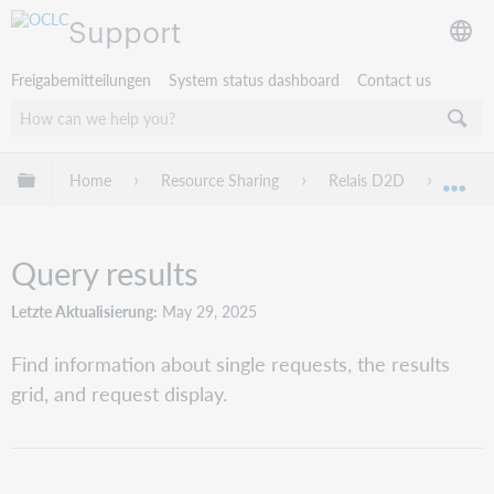
Support
Freigabemitteilungen
System status dashboard
Contact us
Globale Hierarchie expandieren/verbergen
Home
Resource Sharing
Relais D2D
For St
Exp
Query results
Letzte Aktualisierung
May 29, 2025
Find information about single requests, the results
grid, and request display.