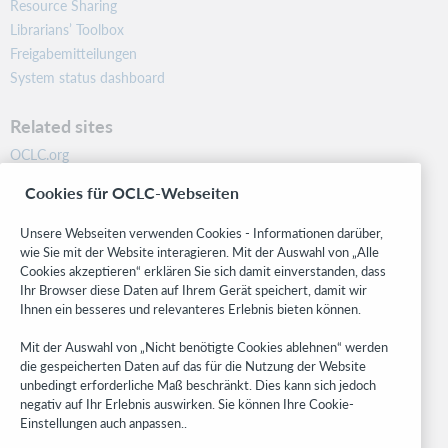
Resource Sharing
Librarians’ Toolbox
Freigabemitteilungen
System status dashboard
Related sites
OCLC.org
BibFormats
Cookies für OCLC-Webseiten
Community
Research
Unsere Webseiten verwenden Cookies - Informationen darüber,
WebJunction
wie Sie mit der Website interagieren. Mit der Auswahl von „Alle
Cookies akzeptieren“ erklären Sie sich damit einverstanden, dass
Developer Network
Ihr Browser diese Daten auf Ihrem Gerät speichert, damit wir
Ihnen ein besseres und relevanteres Erlebnis bieten können.
Stay in the know.
Mit der Auswahl von „Nicht benötigte Cookies ablehnen“ werden
Get the latest product updates, research, events, and much more—
die gespeicherten Daten auf das für die Nutzung der Website
right to your inbox.
unbedingt erforderliche Maß beschränkt. Dies kann sich jedoch
negativ auf Ihr Erlebnis auswirken. Sie können Ihre Cookie-
Subscribe now
Einstellungen auch anpassen..