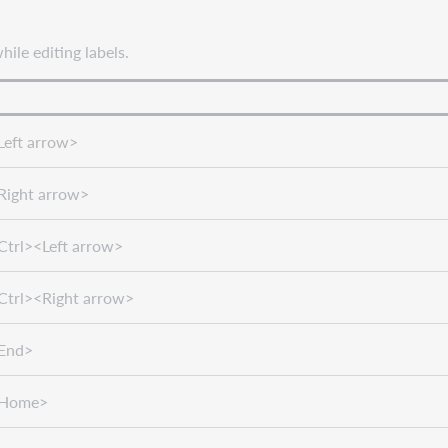
while editing labels.
Left arrow>
Right arrow>
Ctrl><Left arrow>
Ctrl><Right arrow>
<End>
<Home>