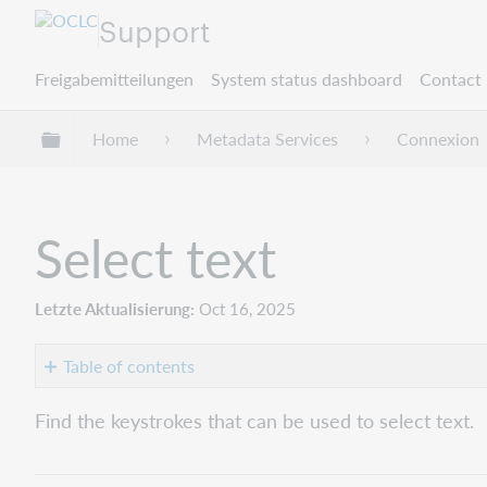
Support
Freigabemitteilungen
System status dashboard
Contact 
Globale Hierarchie expandieren/verbergen
Home
Metadata Services
Connexion
Select text
Letzte Aktualisierung
Oct 16, 2025
Table of contents
No
headers
Find the keystrokes that can be used to select text.