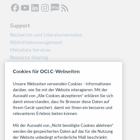
Support
Recherche und Literaturverweise
Bibliotheksmanagement
Metadata Services
Resource Sharing
Librarians’ Toolbox
Cookies für OCLC-Webseiten
Freigabemitteilungen
System status dashboard
Unsere Webseiten verwenden Cookies - Informationen
darüber, wie Sie mit der Website interagieren. Mit der
Related sites
Auswahl von „Alle Cookies akzeptieren“ erklären Sie sich
damit einverstanden, dass Ihr Browser diese Daten auf
OCLC.org
Ihrem Gerät speichert, damit wir Ihnen ein besseres und
BibFormats
relevanteres Erlebnis bieten können.
Community
Mit der Auswahl von „Nicht benötigte Cookies ablehnen“
Research
werden die gespeicherten Daten auf das für die Nutzung
WebJunction
der Website unbedingt erforderliche Maß beschränkt.