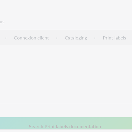
us
Connexion client
Cataloging
Print labels
 a new tab.
Search Print labels documentation