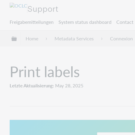
Support
Freigabemitteilungen
System status dashboard
Contact 
Globale Hierarchie expandieren/verbergen
Home
Metadata Services
Connexion
Print labels
Letzte Aktualisierung
May 28, 2025
This link opens in