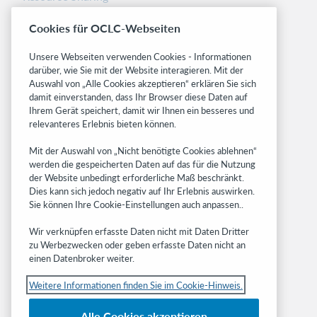
Librarians’ Toolbox
Cookies für OCLC-Webseiten
Freigabemitteilungen
System status dashboard
Unsere Webseiten verwenden Cookies - Informationen
darüber, wie Sie mit der Website interagieren. Mit der
Related sites
Auswahl von „Alle Cookies akzeptieren“ erklären Sie sich
damit einverstanden, dass Ihr Browser diese Daten auf
OCLC.org
Ihrem Gerät speichert, damit wir Ihnen ein besseres und
BibFormats
relevanteres Erlebnis bieten können.
Community
Mit der Auswahl von „Nicht benötigte Cookies ablehnen“
Research
werden die gespeicherten Daten auf das für die Nutzung
WebJunction
der Website unbedingt erforderliche Maß beschränkt.
Developer Network
Dies kann sich jedoch negativ auf Ihr Erlebnis auswirken.
Sie können Ihre Cookie-Einstellungen auch anpassen..
Stay in the know.
Wir verknüpfen erfasste Daten nicht mit Daten Dritter
Get the latest product updates, research,
zu Werbezwecken oder geben erfasste Daten nicht an
einen Datenbroker weiter.
events, and much more—right to your inbox.
Weitere Informationen finden Sie im Cookie-Hinweis.
Subscribe now
Alle Cookies akzeptieren