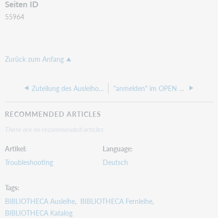
Seiten ID
55964
Zurück zum Anfang
Zuteilung des Ausleihortes am Selbstverbucher für die Ausleihstatistik
"anmelden" im OPEN wird auf einer Seite nicht mehr angezeigt
RECOMMENDED ARTICLES
There are no recommended articles.
Artikel
Language
Troubleshooting
Deutsch
Tags
BIBLIOTHECA Ausleihe
BIBLIOTHECA Fernleihe
BIBLIOTHECA Katalog