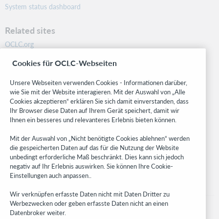
System status dashboard
Related sites
OCLC.org
BibFormats
Cookies für OCLC-Webseiten
Community
Research
Unsere Webseiten verwenden Cookies - Informationen darüber,
WebJunction
wie Sie mit der Website interagieren. Mit der Auswahl von „Alle
Cookies akzeptieren“ erklären Sie sich damit einverstanden, dass
Developer Network
Ihr Browser diese Daten auf Ihrem Gerät speichert, damit wir
Ihnen ein besseres und relevanteres Erlebnis bieten können.
Stay in the know.
Mit der Auswahl von „Nicht benötigte Cookies ablehnen“ werden
Get the latest product updates, research, events, and much more—
die gespeicherten Daten auf das für die Nutzung der Website
right to your inbox.
unbedingt erforderliche Maß beschränkt. Dies kann sich jedoch
negativ auf Ihr Erlebnis auswirken. Sie können Ihre Cookie-
Subscribe now
Einstellungen auch anpassen..
Wir verknüpfen erfasste Daten nicht mit Daten Dritter zu
Werbezwecken oder geben erfasste Daten nicht an einen
Datenbroker weiter.