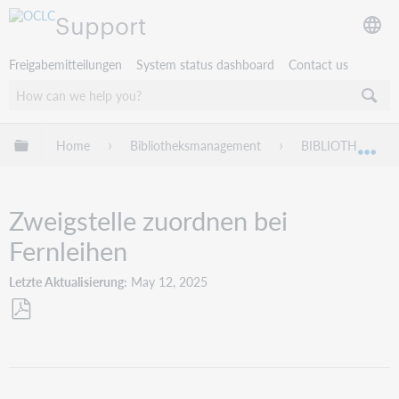
Support
Freigabemitteilungen
System status dashboard
Contact us
Globale Hierarchie expandieren/verbergen
Home
Bibliotheksmanagement
BIBLIOTHECA
Exp
Zweigstelle zuordnen bei
Fernleihen
Letzte Aktualisierung
May 12, 2025
Als
PDF
speichern