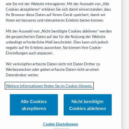
WebJunction
wie Sie mit der Website interagieren. Mit der Auswahl von „Alle
Cookies akzeptieren“ erklären Sie sich damit einverstanden, dass
Developer Network
Ihr Browser diese Daten auf Ihrem Gerät speichert, damit wir
Ihnen ein besseres und relevanteres Erlebnis bieten können.
Stay in the know.
Mit der Auswahl von „Nicht benötigte Cookies ablehnen“ werden
Get the latest product updates, research, events, and much more—
die gespeicherten Daten auf das für die Nutzung der Website
right to your inbox.
unbedingt erforderliche Maß beschränkt. Dies kann sich jedoch
negativ auf Ihr Erlebnis auswirken. Sie können Ihre Cookie-
Subscribe now
Einstellungen auch anpassen..
Wir verknüpfen erfasste Daten nicht mit Daten Dritter zu
Werbezwecken oder geben erfasste Daten nicht an einen
Datenbroker weiter.
Weitere Informationen finden Sie im Cookie-Hinweis.
© 2023 OCLC
Nationale und internationale Marken und/oder Dienstleistungsmarken von
Alle Cookies
Nicht benötigte
OCLC, Inc. und verbundenen Unternehmen
akzeptieren
Cookies ablehnen
Cookie-Hinweis
Cookie list and settings
Privacy policy
Richtlinien zur Barrierefreiheit
ISO 27001 Certificate
Cookie-Einstellungen