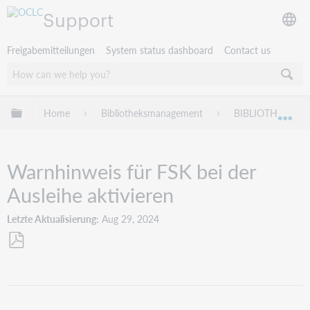
Support
Freigabemitteilungen
System status dashboard
Contact us
Globale Hierarchie expandieren/verbergen
Home
Bibliotheksmanagement
BIBLIOTHECA
Exp
Warnhinweis für FSK bei der
Ausleihe aktivieren
Letzte Aktualisierung
Aug 29, 2024
Als
PDF
speichern