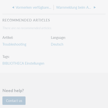
Vormerken verfügbarer Exemplare auf bzw. für einen bestimmten Zeitraum
Warnmeldung beim Aufbau der Remotedesktopverbindung: Herausgeber kann nicht identifiziert werden
RECOMMENDED ARTICLES
There are no recommended articles.
Artikel
Language
Troubleshooting
Deutsch
Tags
BIBLIOTHECA Einstellungen
Need help?
Contact us