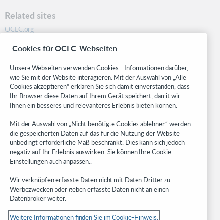
Related sites
OCLC.org
BibFormats
Cookies für OCLC-Webseiten
Community
Research
Unsere Webseiten verwenden Cookies - Informationen darüber,
WebJunction
wie Sie mit der Website interagieren. Mit der Auswahl von „Alle
Cookies akzeptieren“ erklären Sie sich damit einverstanden, dass
Developer Network
Ihr Browser diese Daten auf Ihrem Gerät speichert, damit wir
Ihnen ein besseres und relevanteres Erlebnis bieten können.
Stay in the know.
Mit der Auswahl von „Nicht benötigte Cookies ablehnen“ werden
Get the latest product updates, research, events, and much more—
die gespeicherten Daten auf das für die Nutzung der Website
right to your inbox.
unbedingt erforderliche Maß beschränkt. Dies kann sich jedoch
negativ auf Ihr Erlebnis auswirken. Sie können Ihre Cookie-
Subscribe now
Einstellungen auch anpassen..
Wir verknüpfen erfasste Daten nicht mit Daten Dritter zu
Werbezwecken oder geben erfasste Daten nicht an einen
Datenbroker weiter.
Weitere Informationen finden Sie im Cookie-Hinweis.