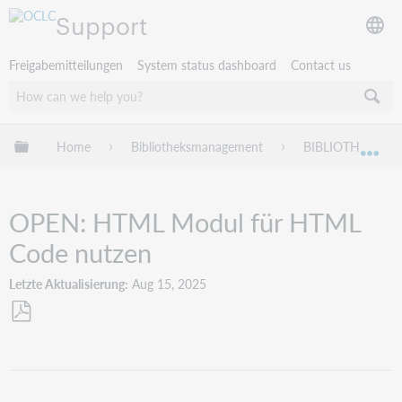
Support
Freigabemitteilungen
System status dashboard
Contact us
Globale Hierarchie expandieren/verbergen
Home
Bibliotheksmanagement
BIBLIOTHECA
Exp
OPEN: HTML Modul für HTML
Code nutzen
Letzte Aktualisierung
Aug 15, 2025
Als
PDF
speichern