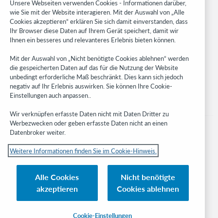
Unsere Webseiten verwenden Cookies - Informationen darüber,
WebJunction
wie Sie mit der Website interagieren. Mit der Auswahl von „Alle
Cookies akzeptieren“ erklären Sie sich damit einverstanden, dass
Developer Network
Ihr Browser diese Daten auf Ihrem Gerät speichert, damit wir
Ihnen ein besseres und relevanteres Erlebnis bieten können.
Stay in the know.
Mit der Auswahl von „Nicht benötigte Cookies ablehnen“ werden
Get the latest product updates, research, events, and much more—
die gespeicherten Daten auf das für die Nutzung der Website
right to your inbox.
unbedingt erforderliche Maß beschränkt. Dies kann sich jedoch
negativ auf Ihr Erlebnis auswirken. Sie können Ihre Cookie-
Subscribe now
Einstellungen auch anpassen..
Wir verknüpfen erfasste Daten nicht mit Daten Dritter zu
Werbezwecken oder geben erfasste Daten nicht an einen
Datenbroker weiter.
Weitere Informationen finden Sie im Cookie-Hinweis.
© 2023 OCLC
Nationale und internationale Marken und/oder Dienstleistungsmarken von
Alle Cookies
Nicht benötigte
OCLC, Inc. und verbundenen Unternehmen
akzeptieren
Cookies ablehnen
Cookie-Hinweis
Cookie list and settings
Privacy policy
Richtlinien zur Barrierefreiheit
ISO 27001 Certificate
Cookie-Einstellungen