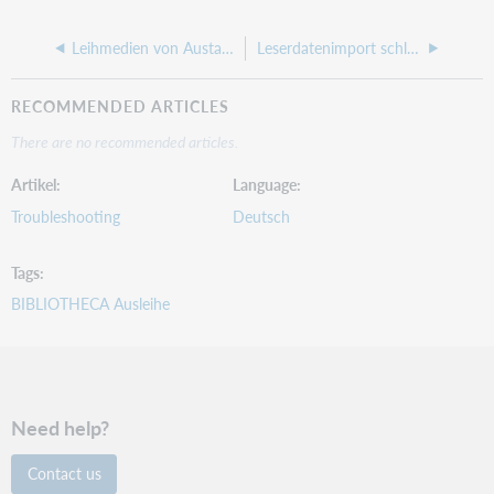
Leihmedien von Austauschbibliotheken verbuchen
Leserdatenimport schlägt fehl mit Meldung "Column ... cannot be converted"
RECOMMENDED ARTICLES
There are no recommended articles.
Artikel
Language
Troubleshooting
Deutsch
Tags
BIBLIOTHECA Ausleihe
Need help?
Contact us