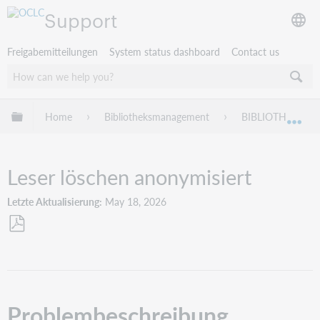
Support
Freigabemitteilungen
System status dashboard
Contact us
Globale Hierarchie expandieren/verbergen
Home
Bibliotheksmanagement
BIBLIOTHECA
Exp
Leser löschen anonymisiert
Letzte Aktualisierung
May 18, 2026
Als
PDF
speichern
Problembeschreibung