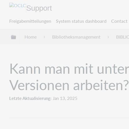
Support
Freigabemitteilungen
System status dashboard
Contact 
Globale Hierarchie expandieren/verbergen
Home
Bibliotheksmanagement
BIBL
Kann man mit unte
Versionen arbeiten?
Letzte Aktualisierung
Jan 13, 2025