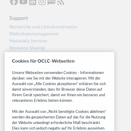
Support
Recherche und Literaturverweise
Bibliotheksmanagement
Metadata Services
Resource Sharing
Librarians’ Toolbox
Cookies für OCLC-Webseiten
Freigabemitteilungen
System status dashboard
Unsere Webseiten verwenden Cookies - Informationen
darüber, wie Sie mit der Website interagieren. Mit der
Related sites
Auswahl von „Alle Cookies akzeptieren“ erklären Sie sich
damit einverstanden, dass Ihr Browser diese Daten auf
OCLC.org
Ihrem Gerät speichert, damit wir Ihnen ein besseres und
BibFormats
relevanteres Erlebnis bieten können.
Community
Mit der Auswahl von „Nicht benötigte Cookies ablehnen“
Research
werden die gespeicherten Daten auf das für die Nutzung
WebJunction
der Website unbedingt erforderliche Maß beschränkt.
Developer Network
Dies kann sich jedoch negativ auf Ihr Erlebnis auswirken.