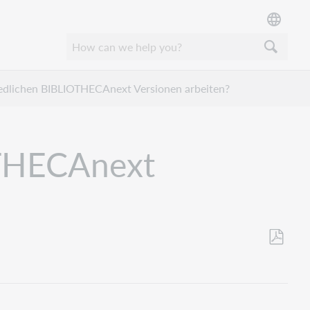
edlichen BIBLIOTHECAnext Versionen arbeiten?
OTHECAnext
Als
PDF
speicher