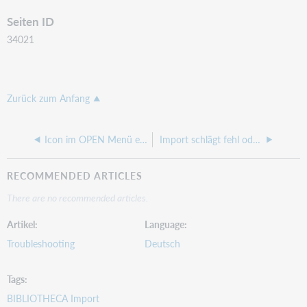
Seiten ID
34021
Zurück zum Anfang
Icon im OPEN Menü einrichten (kleine Bildsymbole vor dem Menüpunkt)
Import schlägt fehl oder es werden nicht alle Mediensätze übernommen
RECOMMENDED ARTICLES
There are no recommended articles.
Artikel
Language
Troubleshooting
Deutsch
Tags
BIBLIOTHECA Import