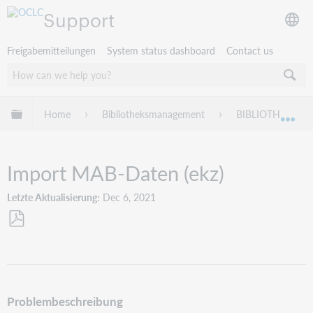
Support
Freigabemitteilungen
System status dashboard
Contact us
Globale Hierarchie expandieren/verbergen
Home
Bibliotheksmanagement
BIBLIOTHECA
Exp
Import MAB-Daten (ekz)
Letzte Aktualisierung
Dec 6, 2021
Als
PDF
speichern
Problembeschreibung