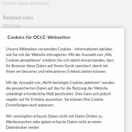
System status dashboard
Related sites
OCLC.org
BibFormats
Cookies für OCLC-Webseiten
Community
Research
Unsere Webseiten verwenden Cookies - Informationen darüber,
WebJunction
wie Sie mit der Website interagieren. Mit der Auswahl von „Alle
Cookies akzeptieren“ erklären Sie sich damit einverstanden, dass
Developer Network
Ihr Browser diese Daten auf Ihrem Gerät speichert, damit wir
Ihnen ein besseres und relevanteres Erlebnis bieten können.
Stay in the know.
Mit der Auswahl von „Nicht benötigte Cookies ablehnen“ werden
Get the latest product updates, research, events, and much more—
die gespeicherten Daten auf das für die Nutzung der Website
right to your inbox.
unbedingt erforderliche Maß beschränkt. Dies kann sich jedoch
negativ auf Ihr Erlebnis auswirken. Sie können Ihre Cookie-
Subscribe now
Einstellungen auch anpassen..
Wir verknüpfen erfasste Daten nicht mit Daten Dritter zu
Werbezwecken oder geben erfasste Daten nicht an einen
Datenbroker weiter.