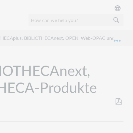
OTHECAplus, BIBLIOTHECAnext, OPEN, Web-OPAC und weitere
Expan
LIOTHECAnext,
HECA-Produkte
Als
PDF
speicher