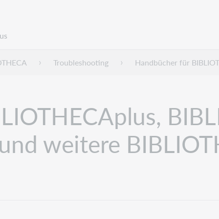
us
IOTHECA
Troubleshooting
Handbücher für BIBLI
BLIOTHECAplus, BIB
nd weitere BIBLIOT