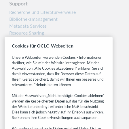
Support
Recherche und Literaturverweise
Bibliotheksmanagement
Metadata Services
Resource Sharing
Librarians’ Toolbox
Cookies für OCLC-Webseiten
Freigabemitteilungen
System status dashboard
Unsere Webseiten verwenden Cookies - Informationen
darüber, wie Sie mit der Website interagieren. Mit der
Related sites
Auswahl von „Alle Cookies akzeptieren“ erklären Sie sich
damit einverstanden, dass Ihr Browser diese Daten auf
OCLC.org
Ihrem Gerät speichert, damit wir Ihnen ein besseres und
BibFormats
relevanteres Erlebnis bieten können.
Community
Mit der Auswahl von „Nicht benötigte Cookies ablehnen“
Research
werden die gespeicherten Daten auf das für die Nutzung
WebJunction
der Website unbedingt erforderliche Maß beschränkt.
Developer Network
Dies kann sich jedoch negativ auf Ihr Erlebnis auswirken.
Sie können Ihre Cookie-Einstellungen auch anpassen..
Stay in the know.
Wir verknüpfen erfasste Daten nicht mit Daten Dritter