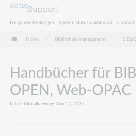
Support
Freigabemitteilungen
System status dashboard
Contact 
Globale Hierarchie expandieren/verbergen
Home
Bibliotheksmanagement
BIBL
Handbücher für BI
OPEN, Web-OPAC u
Letzte Aktualisierung
May 17, 2024