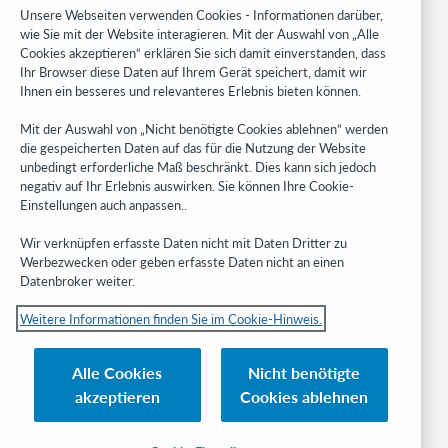
Research
Unsere Webseiten verwenden Cookies - Informationen darüber,
WebJunction
wie Sie mit der Website interagieren. Mit der Auswahl von „Alle
Cookies akzeptieren“ erklären Sie sich damit einverstanden, dass
Developer Network
Ihr Browser diese Daten auf Ihrem Gerät speichert, damit wir
Ihnen ein besseres und relevanteres Erlebnis bieten können.
Stay in the know.
Mit der Auswahl von „Nicht benötigte Cookies ablehnen“ werden
Get the latest product updates, research, events, and much more—
die gespeicherten Daten auf das für die Nutzung der Website
right to your inbox.
unbedingt erforderliche Maß beschränkt. Dies kann sich jedoch
negativ auf Ihr Erlebnis auswirken. Sie können Ihre Cookie-
Subscribe now
Einstellungen auch anpassen..
Wir verknüpfen erfasste Daten nicht mit Daten Dritter zu
Werbezwecken oder geben erfasste Daten nicht an einen
Datenbroker weiter.
Weitere Informationen finden Sie im Cookie-Hinweis.
© 2023 OCLC
Nationale und internationale Marken und/oder Dienstleistungsmarken von
Alle Cookies
Nicht benötigte
OCLC, Inc. und verbundenen Unternehmen
akzeptieren
Cookies ablehnen
Cookie-Hinweis
Cookie list and settings
Privacy policy
Richtlinien zur Barrierefreiheit
ISO 27001 Certificate