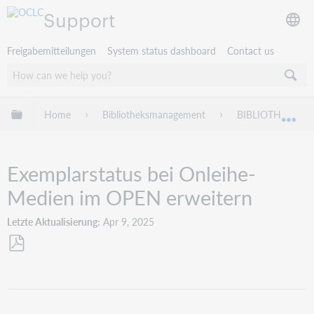
Support
Freigabemitteilungen
System status dashboard
Contact us
Globale Hierarchie expandieren/verbergen
Home
Bibliotheksmanagement
BIBLIOTHECA
Exp
Exemplarstatus bei Onleihe-
Medien im OPEN erweitern
Letzte Aktualisierung
Apr 9, 2025
Als
PDF
speichern