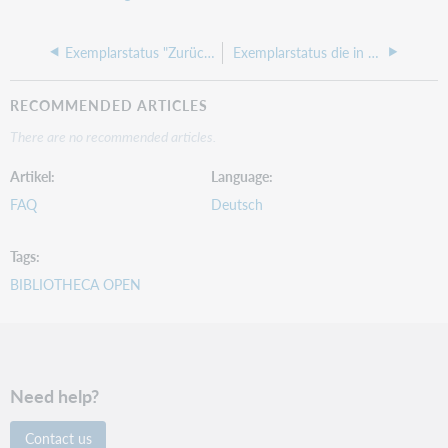
Exemplarstatus "Zurückgelegt" wird beim Tagesabschluss wieder auf "Verfügbar" umgesetzt
Exemplarstatus die in Medienstatistik nicht berücksichtigt werden
RECOMMENDED ARTICLES
There are no recommended articles.
Artikel
Language
FAQ
Deutsch
Tags
BIBLIOTHECA OPEN
Need help?
Contact us