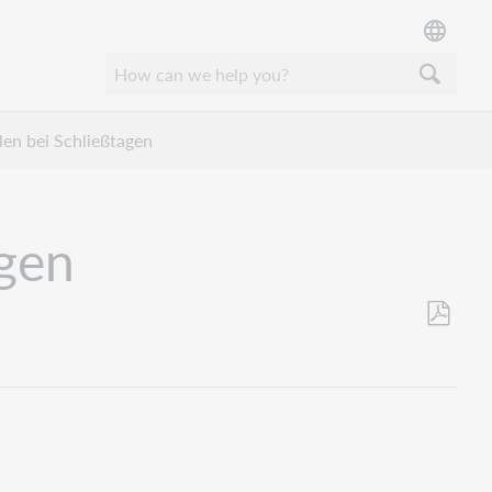
len bei Schließtagen
agen
Als
PDF
speicher