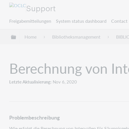
Support
Freigabemitteilungen
System status dashboard
Contact 
Globale Hierarchie expandieren/verbergen
Home
Bibliotheksmanagement
BIBL
Berechnung von Inte
Letzte Aktualisierung
Nov 6, 2020
Problembeschreibung
Wie erfolgt die Berechnung von Intervallen für Säumnisgeb