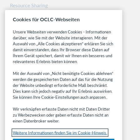
Resource Sharing
Librarians’ Toolbox
Cookies für OCLC-Webseiten
Freigabemitteilungen
System status dashboard
Unsere Webseiten verwenden Cookies - Informationen
darüber, wie Sie mit der Website interagieren. Mit der
Related sites
Auswahl von „Alle Cookies akzeptieren“ erklären Sie sich
damit einverstanden, dass Ihr Browser diese Daten auf
OCLC.org
Ihrem Gerät speichert, damit wir Ihnen ein besseres und
BibFormats
relevanteres Erlebnis bieten können.
Community
Mit der Auswahl von „Nicht benötigte Cookies ablehnen“
Research
werden die gespeicherten Daten auf das für die Nutzung
WebJunction
der Website unbedingt erforderliche Maß beschränkt.
Developer Network
Dies kann sich jedoch negativ auf Ihr Erlebnis auswirken.
Sie können Ihre Cookie-Einstellungen auch anpassen..
Stay in the know.
Wir verknüpfen erfasste Daten nicht mit Daten Dritter
Get the latest product updates, research,
zu Werbezwecken oder geben erfasste Daten nicht an
einen Datenbroker weiter.
events, and much more—right to your inbox.
Weitere Informationen finden Sie im Cookie-Hinweis.
Subscribe now