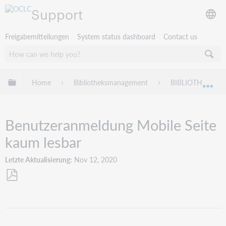
Support
Freigabemitteilungen
System status dashboard
Contact us
Globale Hierarchie expandieren/verbergen
Home
Bibliotheksmanagement
BIBLIOTHECA
Exp
Benutzeranmeldung Mobile Seite
kaum lesbar
Letzte Aktualisierung
Nov 12, 2020
Als
PDF
speichern