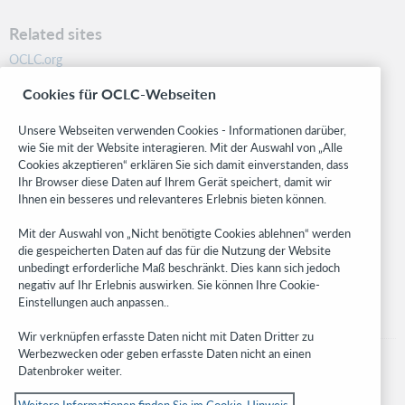
Related sites
OCLC.org
BibFormats
Cookies für OCLC-Webseiten
Community
Research
Unsere Webseiten verwenden Cookies - Informationen darüber,
WebJunction
wie Sie mit der Website interagieren. Mit der Auswahl von „Alle
Cookies akzeptieren“ erklären Sie sich damit einverstanden, dass
Developer Network
Ihr Browser diese Daten auf Ihrem Gerät speichert, damit wir
Ihnen ein besseres und relevanteres Erlebnis bieten können.
Stay in the know.
Mit der Auswahl von „Nicht benötigte Cookies ablehnen“ werden
Get the latest product updates, research, events, and much more—
die gespeicherten Daten auf das für die Nutzung der Website
right to your inbox.
unbedingt erforderliche Maß beschränkt. Dies kann sich jedoch
negativ auf Ihr Erlebnis auswirken. Sie können Ihre Cookie-
Subscribe now
Einstellungen auch anpassen..
Wir verknüpfen erfasste Daten nicht mit Daten Dritter zu
Werbezwecken oder geben erfasste Daten nicht an einen
Datenbroker weiter.
Weitere Informationen finden Sie im Cookie-Hinweis.