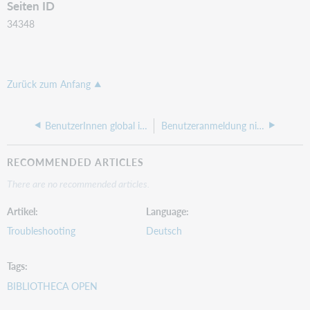
Seiten ID
34348
Zurück zum Anfang
BenutzerInnen global in neue Benutzergruppen umziehen
Benutzeranmeldung nicht möglich
RECOMMENDED ARTICLES
There are no recommended articles.
Artikel
Language
Troubleshooting
Deutsch
Tags
BIBLIOTHECA OPEN