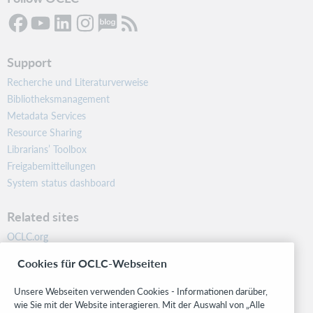
Support
Recherche und Literaturverweise
Bibliotheksmanagement
Metadata Services
Resource Sharing
Librarians’ Toolbox
Freigabemitteilungen
System status dashboard
Related sites
OCLC.org
BibFormats
Cookies für OCLC-Webseiten
Community
Research
Unsere Webseiten verwenden Cookies - Informationen darüber,
WebJunction
wie Sie mit der Website interagieren. Mit der Auswahl von „Alle