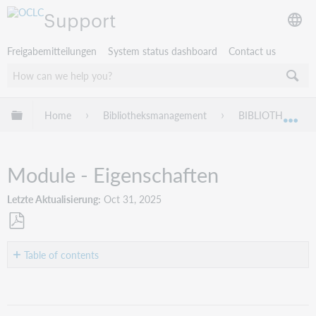
Support
Freigabemitteilungen
System status dashboard
Contact us
Globale Hierarchie expandieren/verbergen
Home
Bibliotheksmanagement
BIBLIOTHECA
Exp
Module - Eigenschaften
Letzte Aktualisierung
Oct 31, 2025
Als
PDF
Table of contents
speichern
Portal-,
Seiten-
und