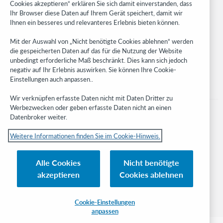
Cookies akzeptieren“ erklären Sie sich damit einverstanden, dass
Developer Network
Ihr Browser diese Daten auf Ihrem Gerät speichert, damit wir
Ihnen ein besseres und relevanteres Erlebnis bieten können.
Stay in the know.
Mit der Auswahl von „Nicht benötigte Cookies ablehnen“ werden
Get the latest product updates, research, events, and much more—
die gespeicherten Daten auf das für die Nutzung der Website
right to your inbox.
unbedingt erforderliche Maß beschränkt. Dies kann sich jedoch
negativ auf Ihr Erlebnis auswirken. Sie können Ihre Cookie-
Subscribe now
Einstellungen auch anpassen..
Wir verknüpfen erfasste Daten nicht mit Daten Dritter zu
Werbezwecken oder geben erfasste Daten nicht an einen
Datenbroker weiter.
Weitere Informationen finden Sie im Cookie-Hinweis.
© 2023 OCLC
Nationale und internationale Marken und/oder Dienstleistungsmarken von
Alle Cookies
Nicht benötigte
OCLC, Inc. und verbundenen Unternehmen
akzeptieren
Cookies ablehnen
Cookie-Hinweis
Cookie list and settings
Privacy policy
Richtlinien zur Barrierefreiheit
ISO 27001 Certificate
Cookie-Einstellungen
anpassen