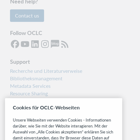
Need help?
Contact us
Follow OCLC
Support
Recherche und Literaturverweise
Bibliotheksmanagement
Metadata Services
Resource Sharing
Librarians’ Toolbox
Cookies für OCLC-Webseiten
Freigabemitteilungen
System status dashboard
Unsere Webseiten verwenden Cookies - Informationen
darüber, wie Sie mit der Website interagieren. Mit der
Related sites
Auswahl von „Alle Cookies akzeptieren“ erklären Sie sich
damit einverstanden, dass Ihr Browser diese Daten auf
OCLC.org