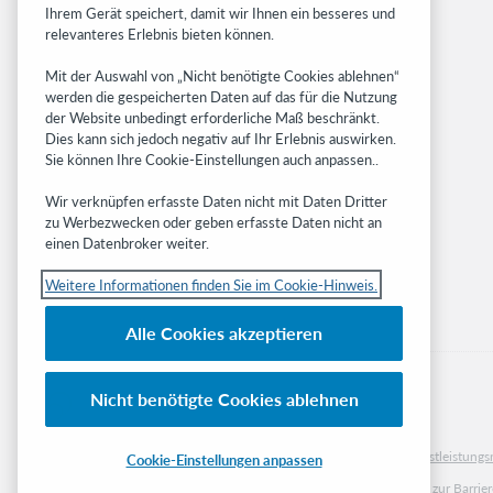
Ihrem Gerät speichert, damit wir Ihnen ein besseres und
BibFormats
relevanteres Erlebnis bieten können.
Community
Mit der Auswahl von „Nicht benötigte Cookies ablehnen“
Research
werden die gespeicherten Daten auf das für die Nutzung
WebJunction
der Website unbedingt erforderliche Maß beschränkt.
Developer Network
Dies kann sich jedoch negativ auf Ihr Erlebnis auswirken.
Sie können Ihre Cookie-Einstellungen auch anpassen..
Stay in the know.
Wir verknüpfen erfasste Daten nicht mit Daten Dritter
Get the latest product updates, research,
zu Werbezwecken oder geben erfasste Daten nicht an
einen Datenbroker weiter.
events, and much more—right to your inbox.
Weitere Informationen finden Sie im Cookie-Hinweis.
Subscribe now
Alle Cookies akzeptieren
Nicht benötigte Cookies ablehnen
© 2023 OCLC
Nationale und internationale Marken und/oder Dienstleistu
Cookie-Einstellungen anpassen
Cookie-Hinweis
Cookie list and settings
Privacy policy
Richtlinien zur Barrier