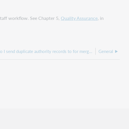
staff workflow. See Chapter 5,
Quality Assurance
, in
Where do I send duplicate authority records to for merging?
General