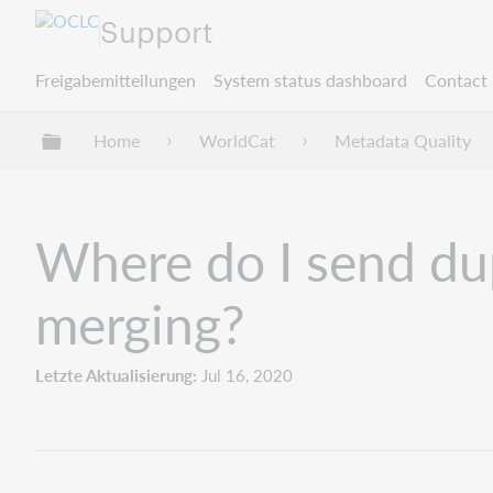
Support
Freigabemitteilungen
System status dashboard
Contact 
Globale Hierarchie expandieren/verbergen
Home
WorldCat
Metadata Quality
Where do I send dup
merging?
Letzte Aktualisierung
Jul 16, 2020