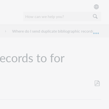
Where do I send duplicate bibliographic records to for m
Expan
ecords to for
Als
PDF
speicher