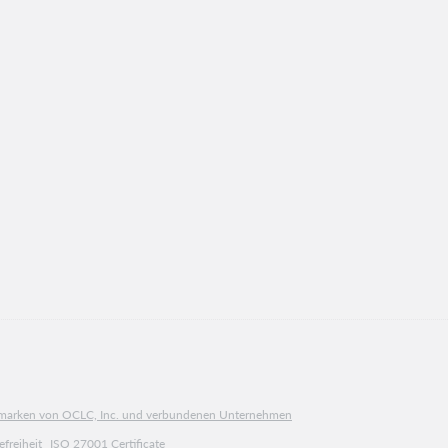
ngsmarken von OCLC, Inc. und verbundenen Unternehmen
efreiheit
ISO 27001 Certificate