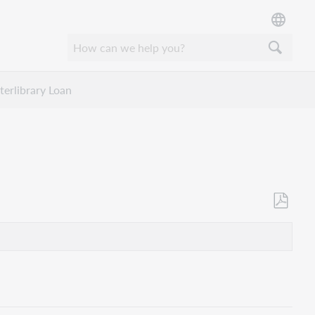
erlibrary Loan
Als
PDF
speicher