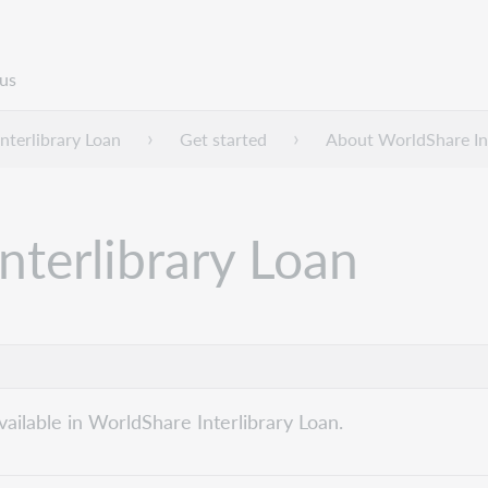
us
nterlibrary Loan
Get started
About WorldShare Int
nterlibrary Loan
vailable in WorldShare Interlibrary Loan.