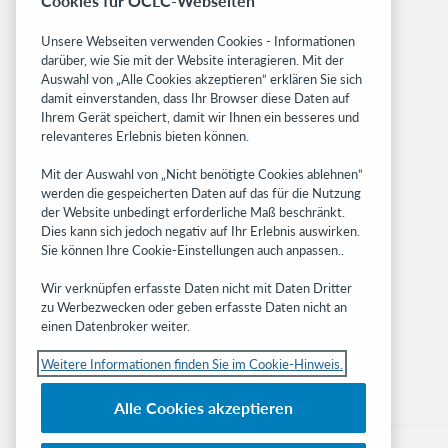
Cookies für OCLC-Webseiten
Freigabemitteilungen
System status dashboard
Unsere Webseiten verwenden Cookies - Informationen
darüber, wie Sie mit der Website interagieren. Mit der
Related sites
Auswahl von „Alle Cookies akzeptieren“ erklären Sie sich
damit einverstanden, dass Ihr Browser diese Daten auf
OCLC.org
Ihrem Gerät speichert, damit wir Ihnen ein besseres und
BibFormats
relevanteres Erlebnis bieten können.
Community
Mit der Auswahl von „Nicht benötigte Cookies ablehnen“
Research
werden die gespeicherten Daten auf das für die Nutzung
WebJunction
der Website unbedingt erforderliche Maß beschränkt.
Developer Network
Dies kann sich jedoch negativ auf Ihr Erlebnis auswirken.
Sie können Ihre Cookie-Einstellungen auch anpassen..
Stay in the know.
Wir verknüpfen erfasste Daten nicht mit Daten Dritter
Get the latest product updates, research,
zu Werbezwecken oder geben erfasste Daten nicht an
einen Datenbroker weiter.
events, and much more—right to your inbox.
Weitere Informationen finden Sie im Cookie-Hinweis.
Subscribe now
Alle Cookies akzeptieren