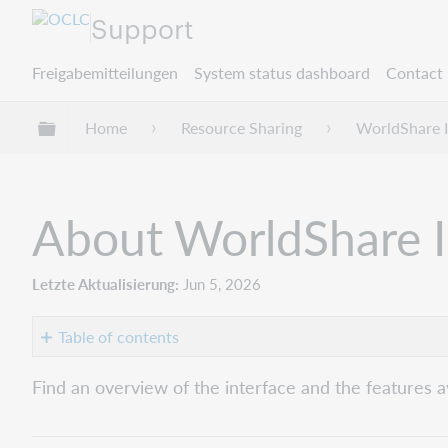
Support
Freigabemitteilungen
System status dashboard
Contact 
Globale Hierarchie expandieren/verbergen
Home
Resource Sharing
WorldShare I
About WorldShare I
Letzte Aktualisierung
Jun 5, 2026
Table of contents
Overview
Find an overview of the interface and the features a