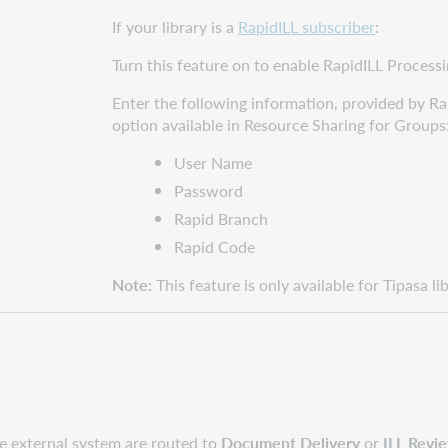
If your library is a
RapidILL subscriber
:
Turn this feature on to enable RapidILL Process
Enter the following information, provided by Ra
option available in Resource Sharing for Groups
User Name
Password
Rapid Branch
Rapid Code
Note:
This feature is only available for Tipasa lib
he external system are routed to
Document Delivery
or
ILL Revi