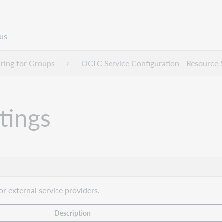
us
ring for Groups
OCLC Service Configuration - Resource 
tings
or external service providers.
Description