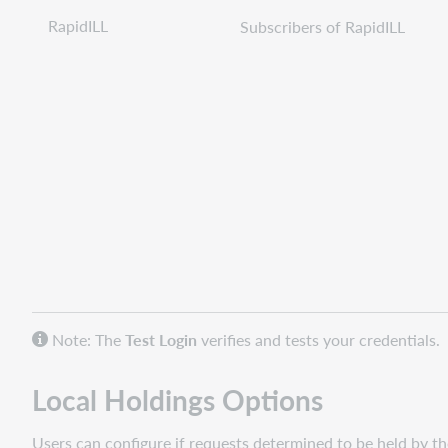
RapidILL
Subscribers of RapidILL
Note: The
Test Login
verifies and tests your credentials.
Local Holdings Options
Users can configure if requests determined to be held by t