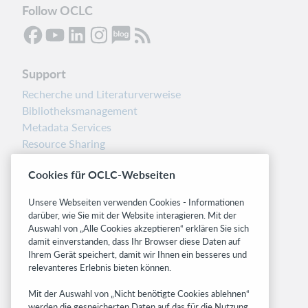
Follow OCLC
Support
Recherche und Literaturverweise
Bibliotheksmanagement
Metadata Services
Resource Sharing
Librarians’ Toolbox
Cookies für OCLC-Webseiten
Freigabemitteilungen
System status dashboard
Unsere Webseiten verwenden Cookies - Informationen
darüber, wie Sie mit der Website interagieren. Mit der
Related sites
Auswahl von „Alle Cookies akzeptieren“ erklären Sie sich
damit einverstanden, dass Ihr Browser diese Daten auf
OCLC.org
Ihrem Gerät speichert, damit wir Ihnen ein besseres und
BibFormats
relevanteres Erlebnis bieten können.
Community
Mit der Auswahl von „Nicht benötigte Cookies ablehnen“
Research
werden die gespeicherten Daten auf das für die Nutzung