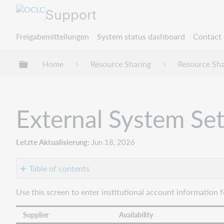
Support
Freigabemitteilungen
System status dashboard
Contact 
Globale Hierarchie expandieren/verbergen
Home
Resource Sharing
Resource Sha
External System Set
Letzte Aktualisierung
Jun 18, 2026
Table of contents
Local
Use this screen to enter institutional account information f
Holdings
Options
Supplier
Availability