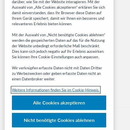
darüber, wie Sie mit der Website interagieren. Mit der
Related sites
Auswahl von „Alle Cookies akzeptieren“ erklären Sie sich
damit einverstanden, dass Ihr Browser diese Daten auf
OCLC.org
Ihrem Gerät speichert, damit wir Ihnen ein besseres und
BibFormats
relevanteres Erlebnis bieten können.
Community
Mit der Auswahl von „Nicht benötigte Cookies ablehnen“
Research
werden die gespeicherten Daten auf das für die Nutzung
WebJunction
der Website unbedingt erforderliche Maß beschränkt.
Developer Network
Dies kann sich jedoch negativ auf Ihr Erlebnis auswirken.
Sie können Ihre Cookie-Einstellungen auch anpassen..
Stay in the know.
Wir verknüpfen erfasste Daten nicht mit Daten Dritter
Get the latest product updates, research,
zu Werbezwecken oder geben erfasste Daten nicht an
einen Datenbroker weiter.
events, and much more—right to your inbox.
Weitere Informationen finden Sie im Cookie-Hinweis.
Subscribe now
Alle Cookies akzeptieren
Nicht benötigte Cookies ablehnen