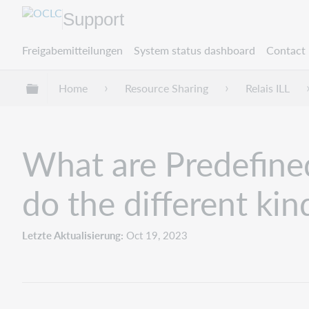
Support
Freigabemitteilungen
System status dashboard
Contact 
Globale Hierarchie expandieren/verbergen
Home
Resource Sharing
Relais ILL
What are Predefined
do the different ki
Letzte Aktualisierung
Oct 19, 2023