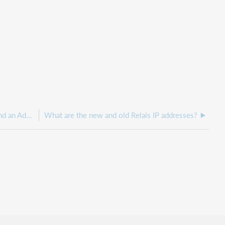
What's the difference between an Audit Note and an Additional Note in Relais?
What are the new and old Relais IP addresses?