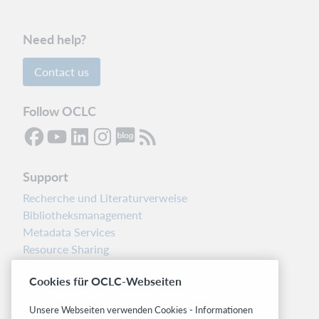
Need help?
Contact us
Follow OCLC
Support
Recherche und Literaturverweise
Bibliotheksmanagement
Metadata Services
Resource Sharing
Librarians’ Toolbox
Cookies für OCLC-Webseiten
Freigabemitteilungen
System status dashboard
Unsere Webseiten verwenden Cookies - Informationen