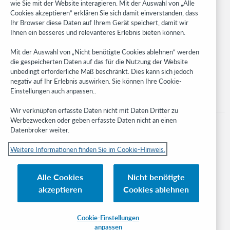
WebJunction
wie Sie mit der Website interagieren. Mit der Auswahl von „Alle
Cookies akzeptieren“ erklären Sie sich damit einverstanden, dass
Developer Network
Ihr Browser diese Daten auf Ihrem Gerät speichert, damit wir
Ihnen ein besseres und relevanteres Erlebnis bieten können.
Stay in the know.
Mit der Auswahl von „Nicht benötigte Cookies ablehnen“ werden
Get the latest product updates, research, events, and much more—
die gespeicherten Daten auf das für die Nutzung der Website
right to your inbox.
unbedingt erforderliche Maß beschränkt. Dies kann sich jedoch
negativ auf Ihr Erlebnis auswirken. Sie können Ihre Cookie-
Subscribe now
Einstellungen auch anpassen..
Wir verknüpfen erfasste Daten nicht mit Daten Dritter zu
Werbezwecken oder geben erfasste Daten nicht an einen
Datenbroker weiter.
Weitere Informationen finden Sie im Cookie-Hinweis.
© 2023 OCLC
Nationale und internationale Marken und/oder Dienstleistungsmarken von
Alle Cookies
Nicht benötigte
OCLC, Inc. und verbundenen Unternehmen
akzeptieren
Cookies ablehnen
Cookie-Hinweis
Cookie list and settings
Privacy policy
Richtlinien zur Barrierefreiheit
ISO 27001 Certificate
Cookie-Einstellungen
anpassen