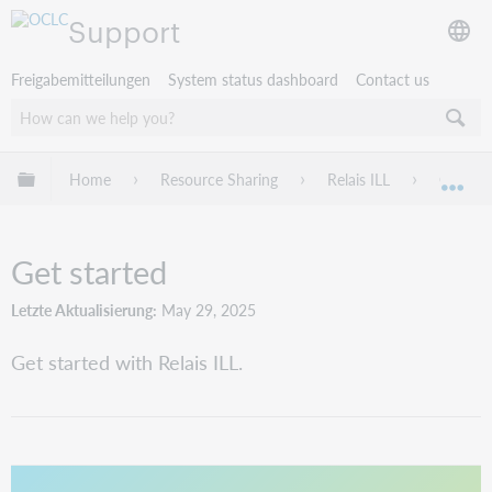
Support
Freigabemitteilungen
System status dashboard
Contact us
Globale Hierarchie expandieren/verbergen
Home
Resource Sharing
Relais ILL
Get sta
Exp
Get started
Letzte Aktualisierung
May 29, 2025
Get started with Relais ILL.