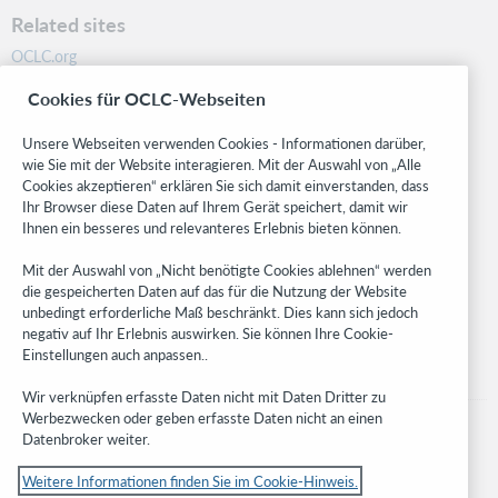
Related sites
OCLC.org
BibFormats
Cookies für OCLC-Webseiten
Community
Research
Unsere Webseiten verwenden Cookies - Informationen darüber,
WebJunction
wie Sie mit der Website interagieren. Mit der Auswahl von „Alle
Cookies akzeptieren“ erklären Sie sich damit einverstanden, dass
Developer Network
Ihr Browser diese Daten auf Ihrem Gerät speichert, damit wir
Ihnen ein besseres und relevanteres Erlebnis bieten können.
Stay in the know.
Mit der Auswahl von „Nicht benötigte Cookies ablehnen“ werden
Get the latest product updates, research, events, and much more—
die gespeicherten Daten auf das für die Nutzung der Website
right to your inbox.
unbedingt erforderliche Maß beschränkt. Dies kann sich jedoch
negativ auf Ihr Erlebnis auswirken. Sie können Ihre Cookie-
Subscribe now
Einstellungen auch anpassen..
Wir verknüpfen erfasste Daten nicht mit Daten Dritter zu
Werbezwecken oder geben erfasste Daten nicht an einen
Datenbroker weiter.
Weitere Informationen finden Sie im Cookie-Hinweis.