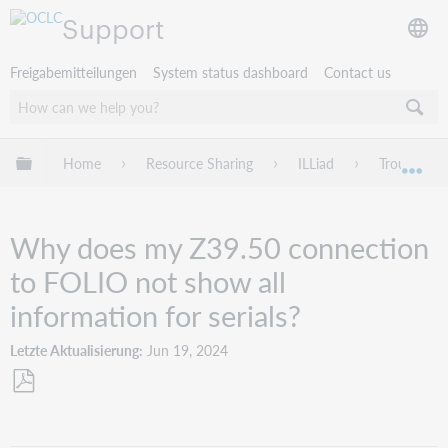
Support
Freigabemitteilungen
System status dashboard
Contact us
Globale Hierarchie expandieren/verbergen
Home
Resource Sharing
ILLiad
Troublesho
Exp
Why does my Z39.50 connection
to FOLIO not show all
information for serials?
Letzte Aktualisierung
Jun 19, 2024
Als
PDF