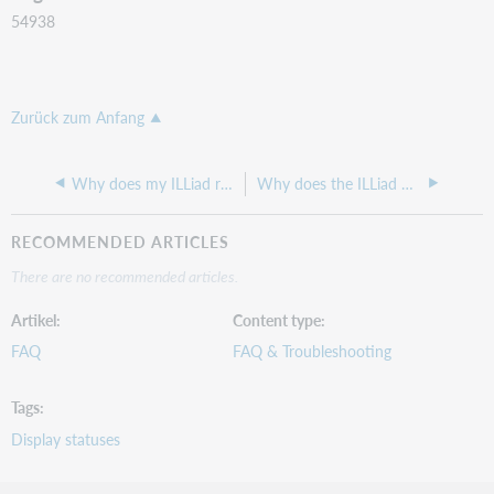
54938
Zurück zum Anfang
Why does my ILLiad request have an OCLC status of PROFILING?
Why does the ILLiad workform show +30 in the Need Before field?
RECOMMENDED ARTICLES
There are no recommended articles.
Artikel
Content type
FAQ
FAQ & Troubleshooting
Tags
Display statuses