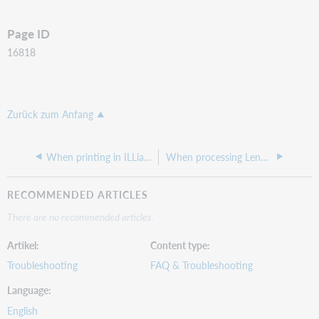
Page ID
16818
Zurück zum Anfang
When printing in ILLiad, how do I know what fields are coming from the Local Info table so I can make updates to the Local info table to update the output?
When processing Lending Returns in ILLiad, the External Status box is blank
RECOMMENDED ARTICLES
There are no recommended articles.
Artikel
Content type
Troubleshooting
FAQ & Troubleshooting
Language
English