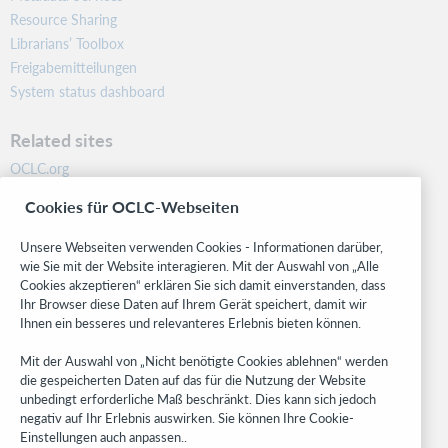
Resource Sharing
Librarians’ Toolbox
Freigabemitteilungen
System status dashboard
Related sites
OCLC.org
BibFormats
Cookies für OCLC-Webseiten
Community
Research
Unsere Webseiten verwenden Cookies - Informationen darüber,
WebJunction
wie Sie mit der Website interagieren. Mit der Auswahl von „Alle
Cookies akzeptieren“ erklären Sie sich damit einverstanden, dass
Developer Network
Ihr Browser diese Daten auf Ihrem Gerät speichert, damit wir
Ihnen ein besseres und relevanteres Erlebnis bieten können.
Stay in the know.
Mit der Auswahl von „Nicht benötigte Cookies ablehnen“ werden
Get the latest product updates, research, events, and much more—
die gespeicherten Daten auf das für die Nutzung der Website
right to your inbox.
unbedingt erforderliche Maß beschränkt. Dies kann sich jedoch
negativ auf Ihr Erlebnis auswirken. Sie können Ihre Cookie-
Subscribe now
Einstellungen auch anpassen..