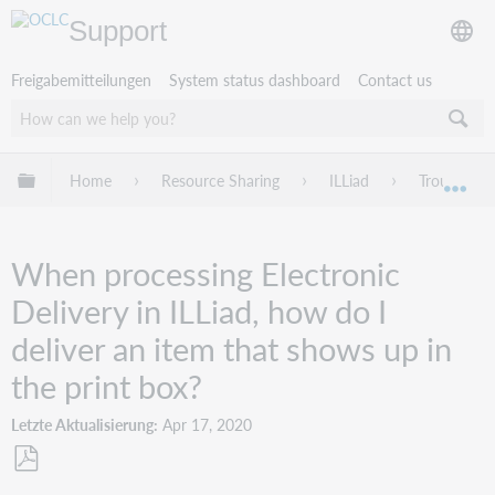
Support
Freigabemitteilungen
System status dashboard
Contact us
Globale Hierarchie expandieren/verbergen
Home
Resource Sharing
ILLiad
Troublesho
Exp
When processing Electronic
Delivery in ILLiad, how do I
deliver an item that shows up in
the print box?
Letzte Aktualisierung
Apr 17, 2020
Als