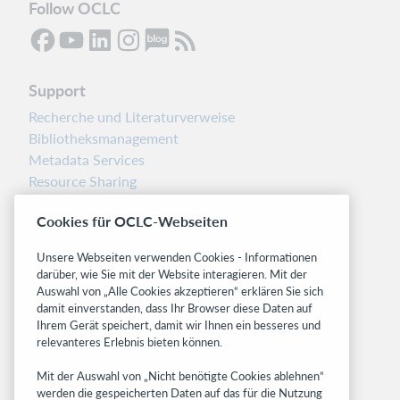
Follow OCLC
Support
Recherche und Literaturverweise
Bibliotheksmanagement
Metadata Services
Resource Sharing
Librarians’ Toolbox
Cookies für OCLC-Webseiten
Freigabemitteilungen
System status dashboard
Unsere Webseiten verwenden Cookies - Informationen
darüber, wie Sie mit der Website interagieren. Mit der
Related sites
Auswahl von „Alle Cookies akzeptieren“ erklären Sie sich
damit einverstanden, dass Ihr Browser diese Daten auf
OCLC.org
Ihrem Gerät speichert, damit wir Ihnen ein besseres und
BibFormats
relevanteres Erlebnis bieten können.
Community
Mit der Auswahl von „Nicht benötigte Cookies ablehnen“
Research
werden die gespeicherten Daten auf das für die Nutzung
WebJunction