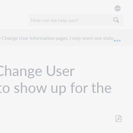
 Change User Information pages, I only want one state to show u
Expan
 Change User
to show up for the
Als
PDF