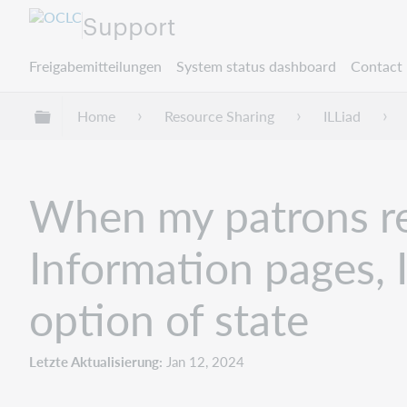
Support
Freigabemitteilungen
System status dashboard
Contact 
Globale Hierarchie expandieren/verbergen
Home
Resource Sharing
ILLiad
When my patrons re
Information pages, 
option of state
Letzte Aktualisierung
Jan 12, 2024