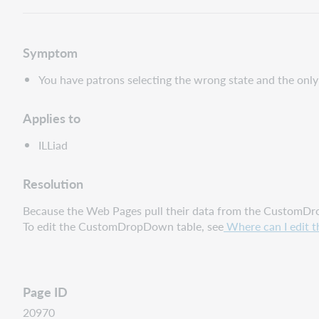
Symptom
You have patrons selecting the wrong state and the only
Applies to
ILLiad
Resolution
Because the Web Pages pull their data from the CustomDrop
To edit the CustomDropDown table, see
Where can I edit 
Page ID
20970