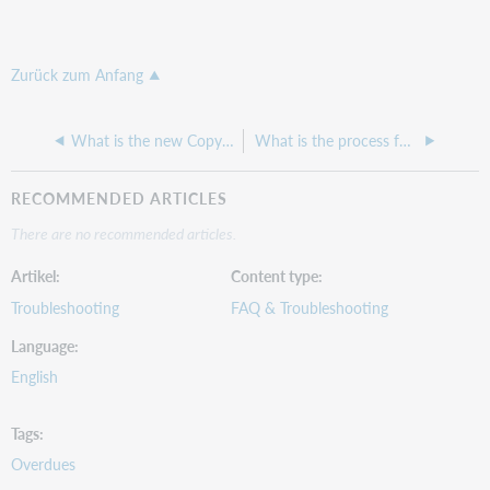
Zurück zum Anfang
What is the new Copyright Order Handling Changes taking place in 9.2?
What is the process for incorrectly sent items from a Lender in ILLiad?
RECOMMENDED ARTICLES
There are no recommended articles.
Artikel
Content type
Troubleshooting
FAQ & Troubleshooting
Language
English
Tags
Overdues