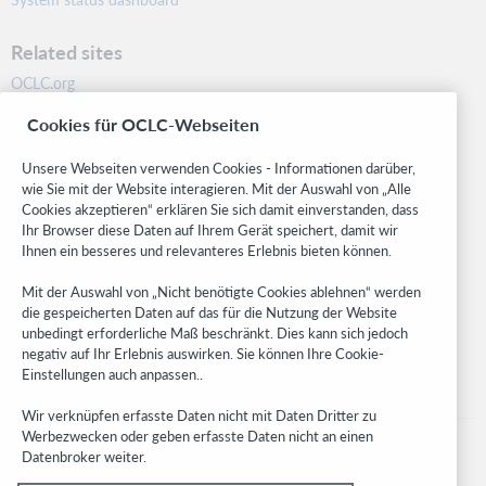
Related sites
OCLC.org
BibFormats
Cookies für OCLC-Webseiten
Community
Research
Unsere Webseiten verwenden Cookies - Informationen darüber,
WebJunction
wie Sie mit der Website interagieren. Mit der Auswahl von „Alle
Cookies akzeptieren“ erklären Sie sich damit einverstanden, dass
Developer Network
Ihr Browser diese Daten auf Ihrem Gerät speichert, damit wir
Ihnen ein besseres und relevanteres Erlebnis bieten können.
Stay in the know.
Mit der Auswahl von „Nicht benötigte Cookies ablehnen“ werden
Get the latest product updates, research, events, and much more—
die gespeicherten Daten auf das für die Nutzung der Website
right to your inbox.
unbedingt erforderliche Maß beschränkt. Dies kann sich jedoch
negativ auf Ihr Erlebnis auswirken. Sie können Ihre Cookie-
Subscribe now
Einstellungen auch anpassen..
Wir verknüpfen erfasste Daten nicht mit Daten Dritter zu
Werbezwecken oder geben erfasste Daten nicht an einen
Datenbroker weiter.