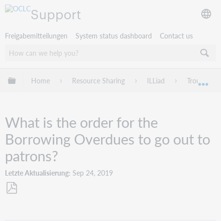
Support
Freigabemitteilungen
System status dashboard
Contact us
Globale Hierarchie expandieren/verbergen
Home
Resource Sharing
ILLiad
Troublesho
Exp
What is the order for the
Borrowing Overdues to go out to
patrons?
Letzte Aktualisierung
Sep 24, 2019
Als
PDF