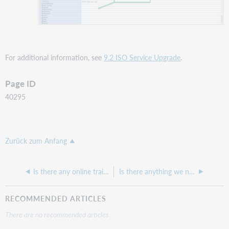
For additional information, see
9.2 ISO Service Upgrade
.
Page ID
40295
Zurück zum Anfang
Is there any online training for ILLiad?
Is there anything we need to do after adding an ILLiad Server Addon into the Customization Manager?
RECOMMENDED ARTICLES
There are no recommended articles.