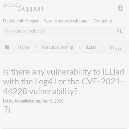
Support
Freigabemitteilungen
System status dashboard
Contact us
Globale Hierarchie expandieren/verbergen
Home
Resource Sharing
ILLiad
Troublesho
Exp
Is there any vulnerability to ILLiad
with the Log4J or the CVE-2021-
44228 vulnerability?
Letzte Aktualisierung
Apr 8, 2026
Als
PDF