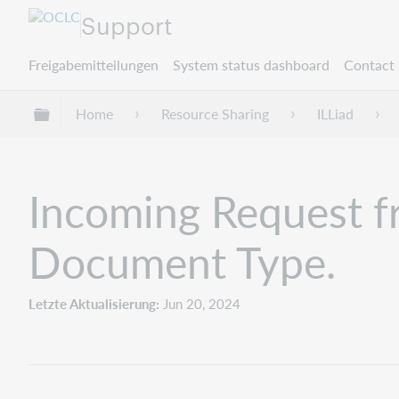
Support
Freigabemitteilungen
System status dashboard
Contact 
Globale Hierarchie expandieren/verbergen
Home
Resource Sharing
ILLiad
Incoming Request f
Document Type.
Letzte Aktualisierung
Jun 20, 2024