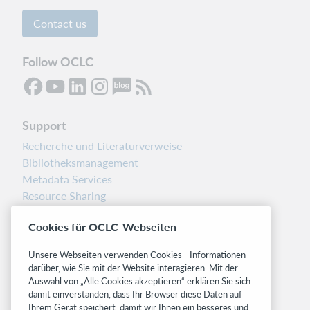
Contact us
Follow OCLC
Support
Recherche und Literaturverweise
Bibliotheksmanagement
Metadata Services
Resource Sharing
Librarians’ Toolbox
Cookies für OCLC-Webseiten
Freigabemitteilungen
System status dashboard
Unsere Webseiten verwenden Cookies - Informationen
darüber, wie Sie mit der Website interagieren. Mit der
Related sites
Auswahl von „Alle Cookies akzeptieren“ erklären Sie sich
damit einverstanden, dass Ihr Browser diese Daten auf
OCLC.org
Ihrem Gerät speichert, damit wir Ihnen ein besseres und