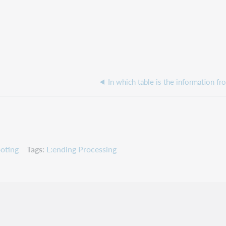
oting
Tags
L:ending Processing