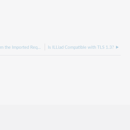
In which table is the information from the Imported Request tab pulling from in the ILLiad SQL Server?
Is ILLiad Compatible with TLS 1.3?