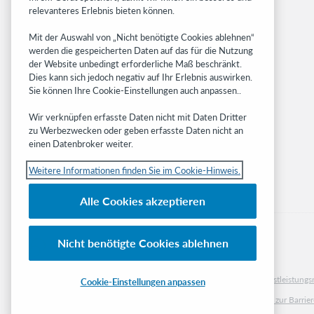
BibFormats
relevanteres Erlebnis bieten können.
Community
Mit der Auswahl von „Nicht benötigte Cookies ablehnen“
Research
werden die gespeicherten Daten auf das für die Nutzung
WebJunction
der Website unbedingt erforderliche Maß beschränkt.
Developer Network
Dies kann sich jedoch negativ auf Ihr Erlebnis auswirken.
Sie können Ihre Cookie-Einstellungen auch anpassen..
Stay in the know.
Wir verknüpfen erfasste Daten nicht mit Daten Dritter
Get the latest product updates, research,
zu Werbezwecken oder geben erfasste Daten nicht an
einen Datenbroker weiter.
events, and much more—right to your inbox.
Weitere Informationen finden Sie im Cookie-Hinweis.
Subscribe now
Alle Cookies akzeptieren
Nicht benötigte Cookies ablehnen
© 2023 OCLC
Nationale und internationale Marken und/oder Dienstleistu
Cookie-Einstellungen anpassen
Cookie-Hinweis
Cookie list and settings
Privacy policy
Richtlinien zur Barrier