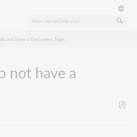
 do not have a Document Type.
o not have a
Als
PDF
speicher