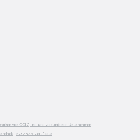
ngsmarken von OCLC, Inc. und verbundenen Unternehmen
efreiheit
ISO 27001 Certificate