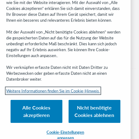
WebJunction
wie Sie mit der Website interagieren. Mit der Auswahl von „Alle
Cookies akzeptieren“ erklären Sie sich damit einverstanden, dass
Developer Network
Ihr Browser diese Daten auf Ihrem Gerät speichert, damit wir
Ihnen ein besseres und relevanteres Erlebnis bieten können.
Stay in the know.
Mit der Auswahl von „Nicht benötigte Cookies ablehnen“ werden
Get the latest product updates, research, events, and much more—
die gespeicherten Daten auf das für die Nutzung der Website
right to your inbox.
unbedingt erforderliche Maß beschränkt. Dies kann sich jedoch
negativ auf Ihr Erlebnis auswirken. Sie können Ihre Cookie-
Subscribe now
Einstellungen auch anpassen..
Wir verknüpfen erfasste Daten nicht mit Daten Dritter zu
Werbezwecken oder geben erfasste Daten nicht an einen
Datenbroker weiter.
Weitere Informationen finden Sie im Cookie-Hinweis.
© 2023 OCLC
Nationale und internationale Marken und/oder Dienstleistungsmarken von
Alle Cookies
Nicht benötigte
OCLC, Inc. und verbundenen Unternehmen
akzeptieren
Cookies ablehnen
Cookie-Hinweis
Cookie list and settings
Privacy policy
Richtlinien zur Barrierefreiheit
ISO 27001 Certificate
Cookie-Einstellungen
anpassen