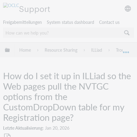
Support
Freigabemitteilungen
System status dashboard
Contact us
Globale Hierarchie expandieren/verbergen
Home
Resource Sharing
ILLiad
Troublesho
Exp
How do I set it up in ILLiad so the
Web pages pull the NVTGC
options from the
CustomDropDown table for my
Registration page?
Letzte Aktualisierung
Jan 20, 2026