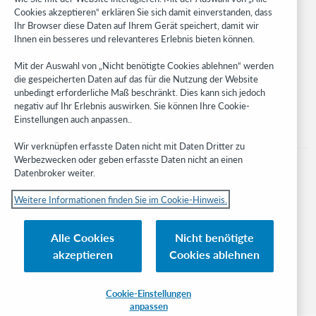
Cookies akzeptieren“ erklären Sie sich damit einverstanden, dass
Developer Network
Ihr Browser diese Daten auf Ihrem Gerät speichert, damit wir
Ihnen ein besseres und relevanteres Erlebnis bieten können.
Stay in the know.
Mit der Auswahl von „Nicht benötigte Cookies ablehnen“ werden
Get the latest product updates, research, events, and much more—
die gespeicherten Daten auf das für die Nutzung der Website
right to your inbox.
unbedingt erforderliche Maß beschränkt. Dies kann sich jedoch
negativ auf Ihr Erlebnis auswirken. Sie können Ihre Cookie-
Subscribe now
Einstellungen auch anpassen..
Wir verknüpfen erfasste Daten nicht mit Daten Dritter zu
Werbezwecken oder geben erfasste Daten nicht an einen
Datenbroker weiter.
Weitere Informationen finden Sie im Cookie-Hinweis.
© 2023 OCLC
Nationale und internationale Marken und/oder Dienstleistungsmarken von
Alle Cookies
Nicht benötigte
OCLC, Inc. und verbundenen Unternehmen
akzeptieren
Cookies ablehnen
Cookie-Hinweis
Cookie list and settings
Privacy policy
Richtlinien zur Barrierefreiheit
ISO 27001 Certificate
Cookie-Einstellungen
anpassen