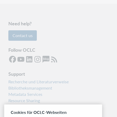
Need help?
Contact us
Follow OCLC
Support
Recherche und Literaturverweise
Bibliotheksmanagement
Metadata Services
Resource Sharing
Librarians’ Toolbox
Cookies für OCLC-Webseiten
Freigabemitteilungen