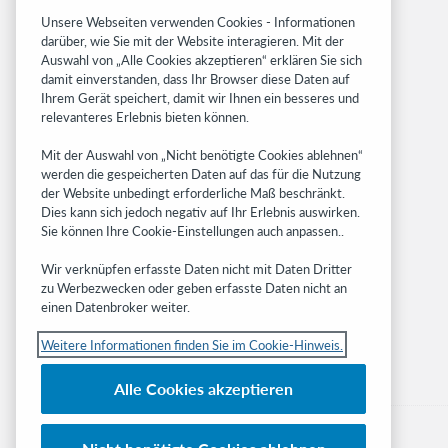
System status dashboard
Unsere Webseiten verwenden Cookies - Informationen
darüber, wie Sie mit der Website interagieren. Mit der
Related sites
Auswahl von „Alle Cookies akzeptieren“ erklären Sie sich
damit einverstanden, dass Ihr Browser diese Daten auf
OCLC.org
Ihrem Gerät speichert, damit wir Ihnen ein besseres und
BibFormats
relevanteres Erlebnis bieten können.
Community
Mit der Auswahl von „Nicht benötigte Cookies ablehnen“
Research
werden die gespeicherten Daten auf das für die Nutzung
WebJunction
der Website unbedingt erforderliche Maß beschränkt.
Developer Network
Dies kann sich jedoch negativ auf Ihr Erlebnis auswirken.
Sie können Ihre Cookie-Einstellungen auch anpassen..
Stay in the know.
Wir verknüpfen erfasste Daten nicht mit Daten Dritter
Get the latest product updates, research,
zu Werbezwecken oder geben erfasste Daten nicht an
einen Datenbroker weiter.
events, and much more—right to your inbox.
Weitere Informationen finden Sie im Cookie-Hinweis.
Subscribe now
Alle Cookies akzeptieren