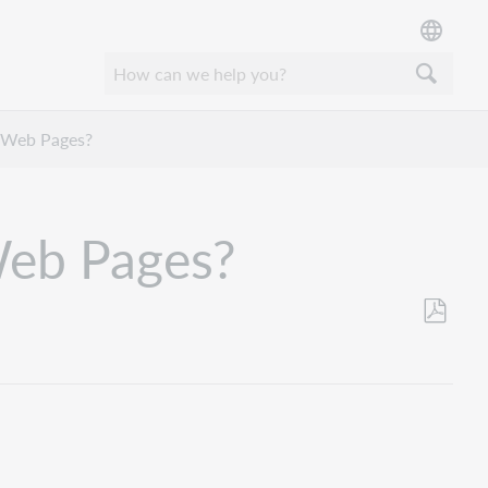
d Web Pages?
Web Pages?
Als
PDF
speicher