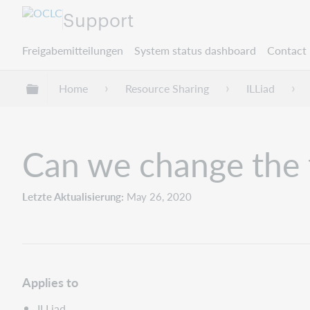
Support
Freigabemitteilungen
System status dashboard
Contact 
Globale Hierarchie expandieren/verbergen
Home
Resource Sharing
ILLiad
Can we change the 
Letzte Aktualisierung
May 26, 2020
Applies to
ILLiad