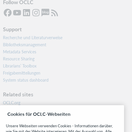
Follow OCLC
Support
Recherche und Literaturverweise
Bibliotheksmanagement
Metadata Services
Resource Sharing
Librarians’ Toolbox
Freigabemitteilungen
System status dashboard
Related sites
OCLC.org
BibFormats
Cookies für OCLC-Webseiten
Community
Research
Unsere Webseiten verwenden Cookies - Informationen darüber,
WebJunction
wie Sie mit der Website interagieren. Mit der Auswahl von „Alle