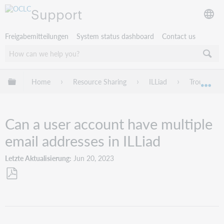
Support
Freigabemitteilungen
System status dashboard
Contact us
Globale Hierarchie expandieren/verbergen
Home
Resource Sharing
ILLiad
Troublesho
Exp
Can a user account have multiple
email addresses in ILLiad
Letzte Aktualisierung
Jun 20, 2023
Als
PDF
speichern