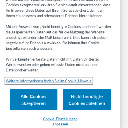
Cookies akzeptieren“ erklären Sie sich damit einverstanden, dass
Developer Network
Ihr Browser diese Daten auf Ihrem Gerät speichert, damit wir
Ihnen ein besseres und relevanteres Erlebnis bieten können.
Stay in the know.
Mit der Auswahl von „Nicht benötigte Cookies ablehnen“ werden
Get the latest product updates, research, events, and much more—
die gespeicherten Daten auf das für die Nutzung der Website
right to your inbox.
unbedingt erforderliche Maß beschränkt. Dies kann sich jedoch
negativ auf Ihr Erlebnis auswirken. Sie können Ihre Cookie-
Subscribe now
Einstellungen auch anpassen..
Wir verknüpfen erfasste Daten nicht mit Daten Dritter zu
Werbezwecken oder geben erfasste Daten nicht an einen
Datenbroker weiter.
Weitere Informationen finden Sie im Cookie-Hinweis.
© 2023 OCLC
Nationale und internationale Marken und/oder Dienstleistungsmarken von
Alle Cookies
Nicht benötigte
OCLC, Inc. und verbundenen Unternehmen
akzeptieren
Cookies ablehnen
Cookie-Hinweis
Cookie list and settings
Privacy policy
Richtlinien zur Barrierefreiheit
ISO 27001 Certificate
Cookie-Einstellungen
anpassen