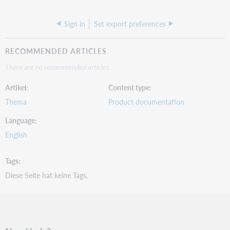
Sign in
Set export preferences
RECOMMENDED ARTICLES
There are no recommended articles.
Create and edit export lists.
x
Artikel
Content type
Thema
Product documentation
Language
English
x
Create and print labels.
Tags
x
Diese Seite hat keine Tags.
x