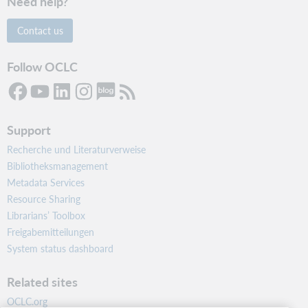
Need help?
Export bibliographic records.
Contact us
x
Follow OCLC
x
Send bibliographic records to an export list only
Support
(can't export to local system via TCP/IP).
Recherche und Literaturverweise
Bibliotheksmanagement
Metadata Services
Resource Sharing
x
Librarians’ Toolbox
Freigabemitteilungen
System status dashboard
Set and delete institutional WorldCat holdings.
Related sites
x
OCLC.org