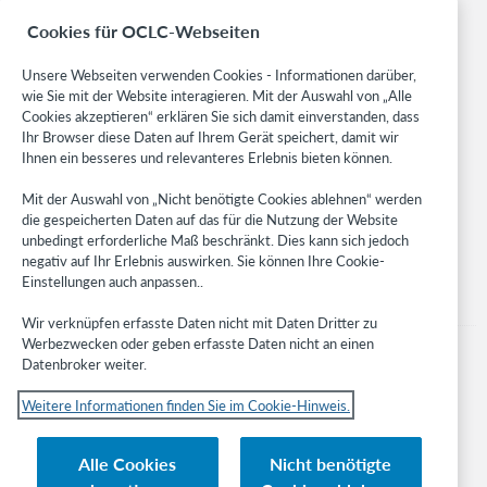
BibFormats
Cookies für OCLC-Webseiten
Community
Research
Unsere Webseiten verwenden Cookies - Informationen darüber,
x
WebJunction
wie Sie mit der Website interagieren. Mit der Auswahl von „Alle
Cookies akzeptieren“ erklären Sie sich damit einverstanden, dass
Set institutional WorldCat holdings only.
Developer Network
Ihr Browser diese Daten auf Ihrem Gerät speichert, damit wir
Ihnen ein besseres und relevanteres Erlebnis bieten können.
Stay in the know.
x
Mit der Auswahl von „Nicht benötigte Cookies ablehnen“ werden
Get the latest product updates, research, events, and much more—
die gespeicherten Daten auf das für die Nutzung der Website
right to your inbox.
unbedingt erforderliche Maß beschränkt. Dies kann sich jedoch
negativ auf Ihr Erlebnis auswirken. Sie können Ihre Cookie-
Subscribe now
Einstellungen auch anpassen..
View/create/delete new users and assign roles to
them.
Wir verknüpfen erfasste Daten nicht mit Daten Dritter zu
Werbezwecken oder geben erfasste Daten nicht an einen
Datenbroker weiter.
x
Weitere Informationen finden Sie im Cookie-Hinweis.
© 2023 OCLC
Nationale und internationale Marken und/oder Dienstleistungsmarken von
Alle Cookies
Nicht benötigte
OCLC, Inc. und verbundenen Unternehmen