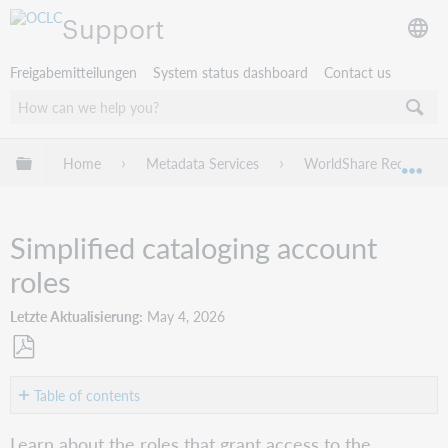
Support
Freigabemitteilungen
System status dashboard
Contact us
Globale Hierarchie expandieren/verbergen
Home
Metadata Services
WorldShare Record Ma
Exp
Simplified cataloging account
roles
Letzte Aktualisierung
May 4, 2026
Als
PDF
Table of contents
speichern
Simplified
Learn about the roles that grant access to the