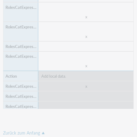
x
x
x
Add local data.
x
x
Advanced search capabilities.
Zurück zum Anfang
x