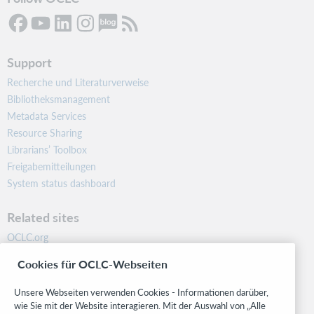
Support
Recherche und Literaturverweise
Bibliotheksmanagement
Metadata Services
Resource Sharing
Librarians’ Toolbox
Freigabemitteilungen
System status dashboard
Related sites
OCLC.org
BibFormats
Cookies für OCLC-Webseiten
Community
Research
Unsere Webseiten verwenden Cookies - Informationen darüber,
WebJunction
wie Sie mit der Website interagieren. Mit der Auswahl von „Alle