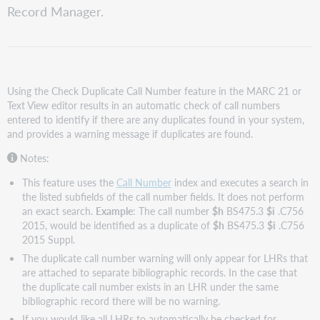
call
Record Manager.
numbers
in
the
MARC
21
Using the Check Duplicate Call Number feature in the MARC 21 or
editor
Text View editor results in an automatic check of call numbers
Check
entered to identify if there are any duplicates found in your system,
for
and provides a warning message if duplicates are found.
duplicate
call
Notes:
numbers
This feature uses the
Call Number
index and executes a search in
in
the listed subfields of the call number fields. It does not perform
the
an exact search.
Example
: The call number
$h
BS475.3
$i
.C756
Text
2015, would be identified as a duplicate of
$h
BS475.3
$i
.C756
View
2015 Suppl.
editor
The duplicate call number warning will only appear for LHRs that
are attached to separate bibliographic records. In the case that
the duplicate call number exists in an LHR under the same
bibliographic record there will be no warning.
If you would like all LHRs to automatically be checked for