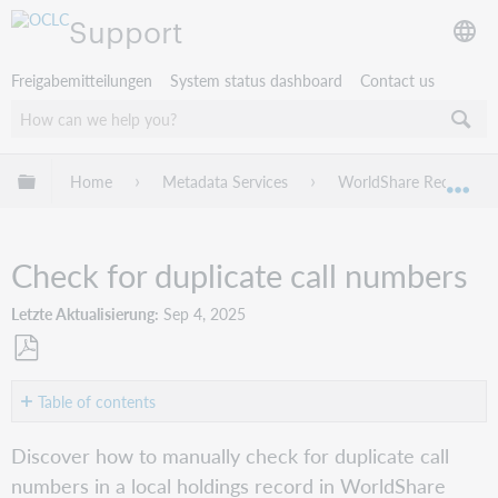
Support
Freigabemitteilungen
System status dashboard
Contact us
Globale Hierarchie expandieren/verbergen
Home
Metadata Services
WorldShare Record Ma
Exp
Check for duplicate call numbers
Letzte Aktualisierung
Sep 4, 2025
Als
PDF
Table of contents
speichern
Check
Discover how to manually check for duplicate call
for
numbers in a local holdings record in WorldShare
duplicate