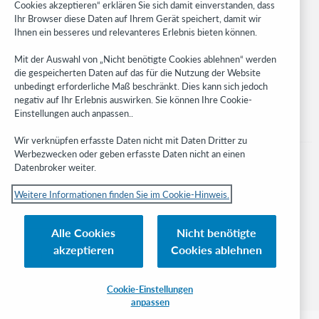
Cookies akzeptieren“ erklären Sie sich damit einverstanden, dass
Developer Network
Ihr Browser diese Daten auf Ihrem Gerät speichert, damit wir
Ihnen ein besseres und relevanteres Erlebnis bieten können.
Stay in the know.
Mit der Auswahl von „Nicht benötigte Cookies ablehnen“ werden
Get the latest product updates, research, events, and much more—
die gespeicherten Daten auf das für die Nutzung der Website
right to your inbox.
unbedingt erforderliche Maß beschränkt. Dies kann sich jedoch
negativ auf Ihr Erlebnis auswirken. Sie können Ihre Cookie-
Subscribe now
Einstellungen auch anpassen..
Wir verknüpfen erfasste Daten nicht mit Daten Dritter zu
Werbezwecken oder geben erfasste Daten nicht an einen
Datenbroker weiter.
Weitere Informationen finden Sie im Cookie-Hinweis.
© 2023 OCLC
Nationale und internationale Marken und/oder Dienstleistungsmarken von
Alle Cookies
Nicht benötigte
OCLC, Inc. und verbundenen Unternehmen
akzeptieren
Cookies ablehnen
Cookie-Hinweis
Cookie list and settings
Privacy policy
Richtlinien zur Barrierefreiheit
ISO 27001 Certificate
Cookie-Einstellungen
anpassen