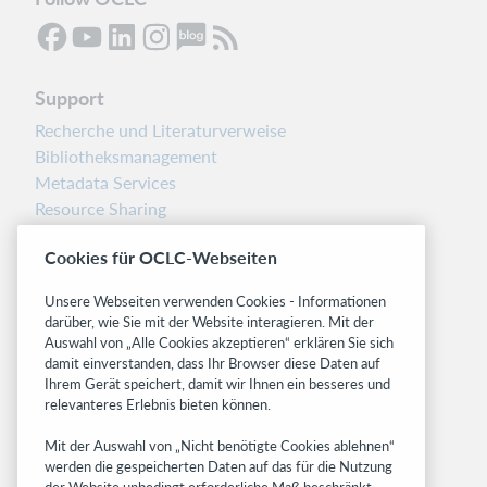
Support
Recherche und Literaturverweise
Bibliotheksmanagement
Metadata Services
Resource Sharing
Librarians’ Toolbox
Cookies für OCLC-Webseiten
Freigabemitteilungen
System status dashboard
Unsere Webseiten verwenden Cookies - Informationen
darüber, wie Sie mit der Website interagieren. Mit der
Related sites
Auswahl von „Alle Cookies akzeptieren“ erklären Sie sich
damit einverstanden, dass Ihr Browser diese Daten auf
OCLC.org
Ihrem Gerät speichert, damit wir Ihnen ein besseres und
BibFormats
relevanteres Erlebnis bieten können.
Community
Mit der Auswahl von „Nicht benötigte Cookies ablehnen“
Research
werden die gespeicherten Daten auf das für die Nutzung
WebJunction
der Website unbedingt erforderliche Maß beschränkt.