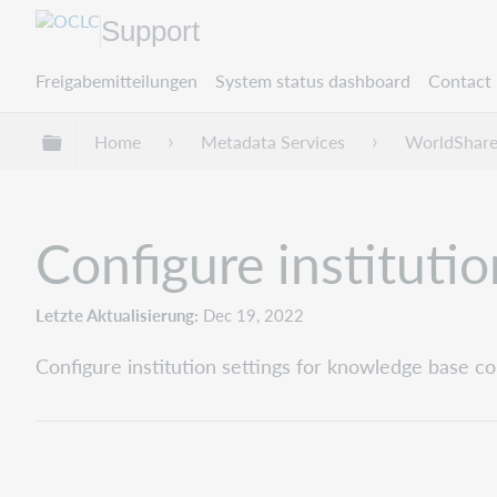
Support
Freigabemitteilungen
System status dashboard
Contact 
Globale Hierarchie expandieren/verbergen
Home
Metadata Services
WorldShare
Configure institutio
Letzte Aktualisierung
Dec 19, 2022
Configure institution settings for knowledge base col