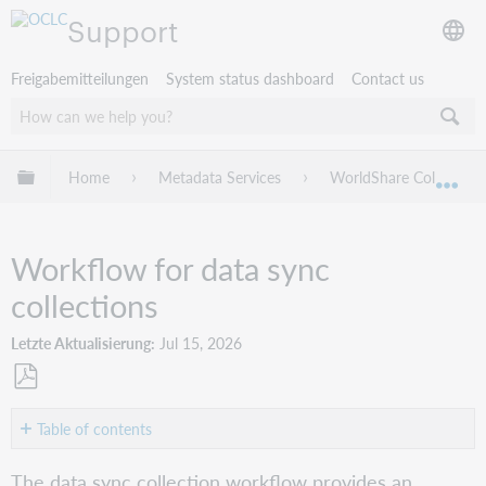
Support
Freigabemitteilungen
System status dashboard
Contact us
Globale Hierarchie expandieren/verbergen
Home
Metadata Services
WorldShare Collection
Exp
Workflow for data sync
collections
Letzte Aktualisierung
Jul 15, 2026
Als
PDF
Table of contents
speichern
Introduction
The data sync collection workflow provides an