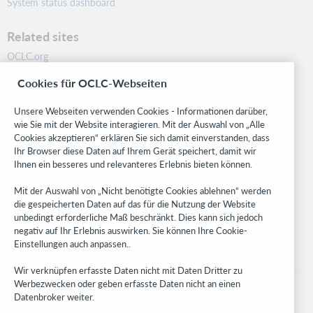
System status dashboard
Related sites
OCLC.org
BibFormats
Cookies für OCLC-Webseiten
Community
Research
Unsere Webseiten verwenden Cookies - Informationen darüber,
WebJunction
wie Sie mit der Website interagieren. Mit der Auswahl von „Alle
Cookies akzeptieren“ erklären Sie sich damit einverstanden, dass
Developer Network
Ihr Browser diese Daten auf Ihrem Gerät speichert, damit wir
Ihnen ein besseres und relevanteres Erlebnis bieten können.
Stay in the know.
Mit der Auswahl von „Nicht benötigte Cookies ablehnen“ werden
Get the latest product updates, research, events, and much more—
die gespeicherten Daten auf das für die Nutzung der Website
right to your inbox.
unbedingt erforderliche Maß beschränkt. Dies kann sich jedoch
negativ auf Ihr Erlebnis auswirken. Sie können Ihre Cookie-
Subscribe now
Einstellungen auch anpassen..
Wir verknüpfen erfasste Daten nicht mit Daten Dritter zu
Werbezwecken oder geben erfasste Daten nicht an einen
Datenbroker weiter.