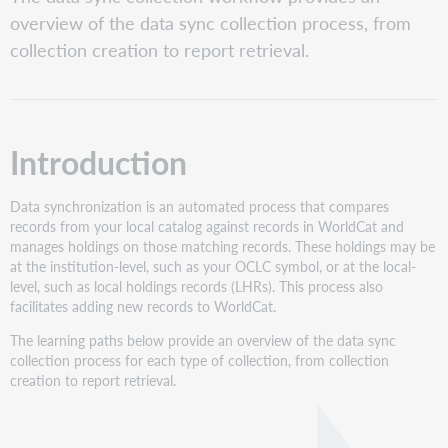
Workflows
overview of the data sync collection process, from
for
collection creation to report retrieval.
creating
data
sync
collections
Bibliographic
Introduction
Delete
local
holdings
Data synchronization is an automated process that compares
records
records from your local catalog against records in WorldCat and
manages holdings on those matching records. These holdings may be
Delete
at the institution-level, such as your OCLC symbol, or at the local-
WorldCat
level, such as local holdings records (LHRs). This process also
holdings
facilitates adding new records to WorldCat.
Local
holdings
The learning paths below provide an overview of the data sync
records
collection process for each type of collection, from collection
creation to report retrieval.
Non-
MARC
numeric
search