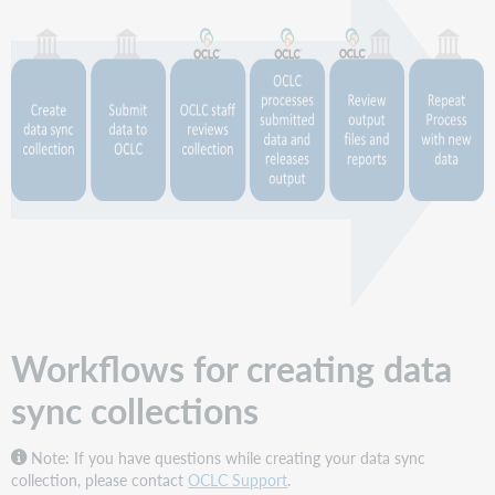
key
Non-
MARC
patterned
data
(bibliographic
or
local
holdings
records)
Create
data
sync
collection
for
Workflows for creating data
a
Reclamation
sync collections
Note: If you have questions while creating your data sync
collection, please contact
OCLC Support
.