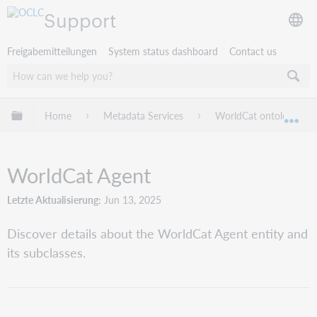
Support
Freigabemitteilungen
System status dashboard
Contact us
Globale Hierarchie expandieren/verbergen
Home
Metadata Services
WorldCat ontology guid
Exp
WorldCat Agent
Letzte Aktualisierung
Jun 13, 2025
Discover details about the WorldCat Agent entity and
its subclasses.