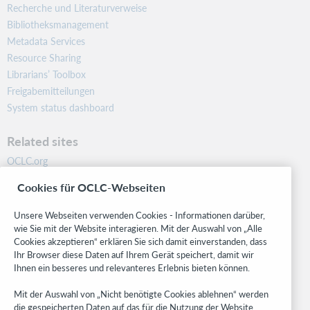
Recherche und Literaturverweise
Bibliotheksmanagement
Metadata Services
Resource Sharing
Librarians’ Toolbox
Freigabemitteilungen
System status dashboard
Related sites
OCLC.org
BibFormats
Cookies für OCLC-Webseiten
Community
Research
Unsere Webseiten verwenden Cookies - Informationen darüber,
WebJunction
wie Sie mit der Website interagieren. Mit der Auswahl von „Alle
Cookies akzeptieren“ erklären Sie sich damit einverstanden, dass
Developer Network
Ihr Browser diese Daten auf Ihrem Gerät speichert, damit wir
Ihnen ein besseres und relevanteres Erlebnis bieten können.
Stay in the know.
Mit der Auswahl von „Nicht benötigte Cookies ablehnen“ werden
Get the latest product updates, research, events, and much more—
die gespeicherten Daten auf das für die Nutzung der Website