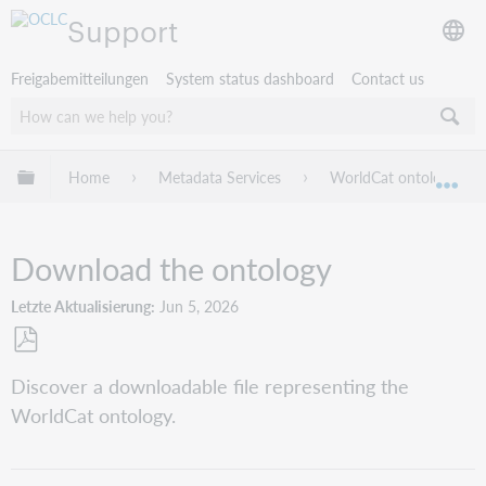
Support
Freigabemitteilungen
System status dashboard
Contact us
Globale Hierarchie expandieren/verbergen
Home
Metadata Services
WorldCat ontology guid
Exp
Download the ontology
Letzte Aktualisierung
Jun 5, 2026
Als
Discover a downloadable file representing the
PDF
WorldCat ontology.
speichern