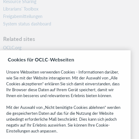
Resource Sharing
Librarians’ Toolbox
Freigabemitteilungen
System status dashboard
Related sites
OCLC.org
BibFormats
Cookies für OCLC-Webseiten
Community
Research
Unsere Webseiten verwenden Cookies - Informationen darüber,
WebJunction
wie Sie mit der Website interagieren. Mit der Auswahl von „Alle
Cookies akzeptieren“ erklären Sie sich damit einverstanden, dass
Developer Network
Ihr Browser diese Daten auf Ihrem Gerät speichert, damit wir
Ihnen ein besseres und relevanteres Erlebnis bieten können.
Stay in the know.
Mit der Auswahl von „Nicht benötigte Cookies ablehnen“ werden
Get the latest product updates, research, events, and much more—
die gespeicherten Daten auf das für die Nutzung der Website
right to your inbox.
unbedingt erforderliche Maß beschränkt. Dies kann sich jedoch
negativ auf Ihr Erlebnis auswirken. Sie können Ihre Cookie-
Subscribe now
Einstellungen auch anpassen..