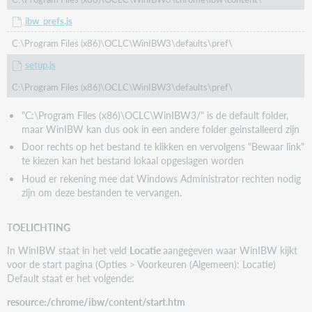
ibw_prefs.js
C:\Program Files (x86)\OCLC\WinIBW3\defaults\pref\
setup.js
C:\Program Files (x86)\OCLC\WinIBW3\defaults\pref\
"C:\Program Files (x86)\OCLC\WinIBW3/" is de default folder,
maar WinIBW kan dus ook in een andere folder geinstalleerd zijn
Door rechts op het bestand te klikken en vervolgens "Bewaar link"
te kiezen kan het bestand lokaal opgeslagen worden
Houd er rekening mee dat Windows Administrator rechten nodig
zijn om deze bestanden te vervangen.
TOELICHTING
In WinIBW staat in het veld
Locatie
aangegeven waar WinIBW kijkt
voor de start pagina (Opties > Voorkeuren (Algemeen): Locatie)
Default staat er het volgende:
resource:/chrome/ibw/content/start.htm