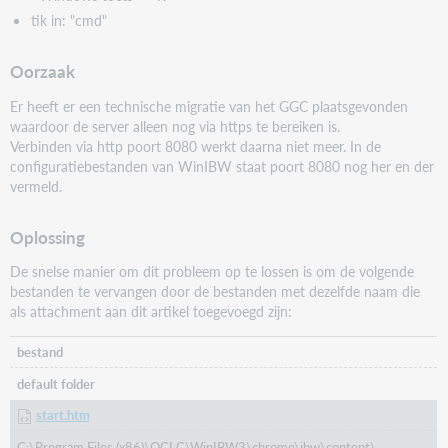
tik in: "cmd"
Oorzaak
Er heeft er een technische migratie van het GGC plaatsgevonden
waardoor de server alleen nog via https te bereiken is.
Verbinden via http poort 8080 werkt daarna niet meer. In de
configuratiebestanden van WinIBW staat poort 8080 nog her en der
vermeld.
Oplossing
De snelse manier om dit probleem op te lossen is om de volgende
bestanden te vervangen door de bestanden met dezelfde naam die
als attachment aan dit artikel toegevoegd zijn:
bestand
default folder
start.htm
C:\Program Files (x86)\OCLC\WinIBW3\chrome\ibw\content\