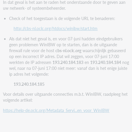
In dat geval is het aan te raden het onderstaande door te geven aan
uw netwerk- of systeembeheerder.
Check of het toegestaan is de volgende URL te benaderen:
http://cbs-nl.oclc.org/htdocs/winibw/start.htm
Als dat niet het geval is, en voor 07-juni hadden eindgebruikers
geen problemen WinIBW op te starten, dan is de uitgaande
firewall rule voor de host
cbs-nl.oclc.org
waarschijnlijk gebaseerd
op een incorrect IP adres. Dat wil zeggen, voor 07-juni 17:00
werkten de IP adressen
193.240.184.183
en
193.240.184.184
nog
wel, naar na 07-juni 17:00 niet meer: vanaf dan is het enige juiste
ip adres het volgende:
193.240.184.185
Voor details over uitgaande connecties m.b.t. WinIBW, raadpleeg het
volgende artikel:
https://help-de.oclc.org/Metadata_Servi...en_voor_WinIBW