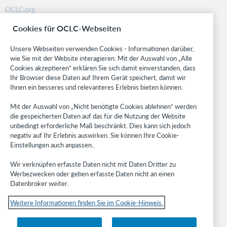
OCLC.org
BibFormats
Cookies für OCLC-Webseiten
Community
Research
Unsere Webseiten verwenden Cookies - Informationen darüber,
WebJunction
wie Sie mit der Website interagieren. Mit der Auswahl von „Alle
Cookies akzeptieren“ erklären Sie sich damit einverstanden, dass
Developer Network
Ihr Browser diese Daten auf Ihrem Gerät speichert, damit wir
Ihnen ein besseres und relevanteres Erlebnis bieten können.
Stay in the know.
Mit der Auswahl von „Nicht benötigte Cookies ablehnen“ werden
Get the latest product updates, research, events, and much more—
die gespeicherten Daten auf das für die Nutzung der Website
right to your inbox.
unbedingt erforderliche Maß beschränkt. Dies kann sich jedoch
negativ auf Ihr Erlebnis auswirken. Sie können Ihre Cookie-
Subscribe now
Einstellungen auch anpassen..
Wir verknüpfen erfasste Daten nicht mit Daten Dritter zu
Werbezwecken oder geben erfasste Daten nicht an einen
Datenbroker weiter.
Weitere Informationen finden Sie im Cookie-Hinweis.
© 2023 OCLC
Nationale und internationale Marken und/oder Dienstleistungsmarken von