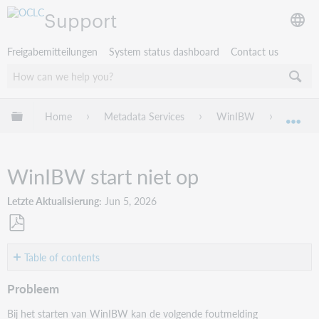
Support
Freigabemitteilungen
System status dashboard
Contact us
Globale Hierarchie expandieren/verbergen
Home
Metadata Services
WinIBW
Troubl
Exp
WinIBW start niet op
Letzte Aktualisierung
Jun 5, 2026
Als
PDF
Table of contents
speichern
Probleem
Probleem
Oorzaak
Bij het starten van WinIBW kan de volgende foutmelding