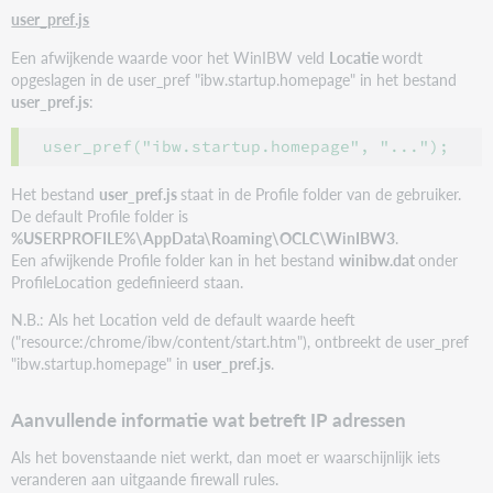
user_pref.js
Een afwijkende waarde voor het WinIBW veld
Locatie
wordt
opgeslagen in de user_pref "ibw.startup.homepage" in het bestand
user_pref.js
:
user_pref("ibw.startup.homepage", "...");
Het bestand
user_pref.js
staat in de Profile folder van de gebruiker.
De default Profile folder is
%USERPROFILE%\AppData\Roaming\OCLC\WinIBW3
.
Een afwijkende Profile folder kan in het bestand
winibw.dat
onder
ProfileLocation gedefinieerd staan.
N.B.: Als het Location veld de default waarde heeft
("resource:/chrome/ibw/content/start.htm"), ontbreekt de user_pref
"ibw.startup.homepage" in
user_pref.js
.
Aanvullende informatie wat betreft IP adressen
Als het bovenstaande niet werkt, dan moet er waarschijnlijk iets
veranderen aan uitgaande firewall rules.