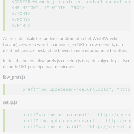
<CENTER>Neem bij problemen contact op met onz
<HR HEIGHT="1" WIDTH="75%">

</FONT>

</BODY>

Als er in de lokale bestanden
start.htm
(of in het WinIBW veld
Locatie) verwezen wordt naar een eigen URL op uw netwerk, dan
dient het centrale bestand de bovenstaande informatie te bevatten.
In de attachments
ibw_prefs.js
en
setup.js
is op de volgende plaatsen
de oude URL gewijzigd naar de nieuwe.
ibw_prefs.js
    pref("ibw.updateservice.url.oclc", "http:
setup.js
    pref("winibw.help.normal", "http://cbs-nl
    pref("ibw.updateservice.url", "http://cbs