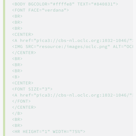
<BODY BGCOLOR="#ffffe8" TEXT="#840831">

<FONT FACE="verdana">

<BR>

<BR>

<BR>

<CENTER>

<A href="pica3://cbs-nl.oclc.org:1032-1046/">

<IMG SRC="resource:/images/oclc.png" ALT="OCLC
</CENTER>

<BR>

<BR>

<BR>

<B>

<CENTER>

<FONT SIZE="3">

<A href="pica3://cbs-nl.oclc.org:1032-1046/">S
</FONT>

</CENTER>

</B>

<BR>

<BR>

<HR HEIGHT="1" WIDTH="75%">
