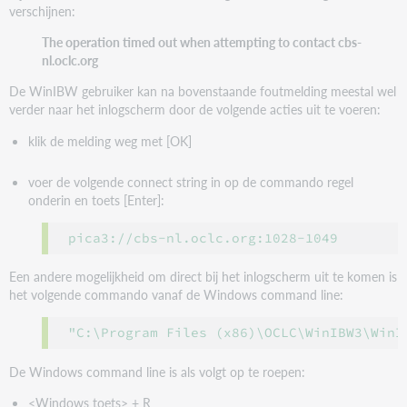
Oplossing
verschijnen:
Toelichting
The operation timed out when attempting to contact cbs-
Aanvullende
nl.oclc.org
informatie
wat
De WinIBW gebruiker kan na bovenstaande foutmelding meestal wel
betreft
verder naar het inlogscherm door de volgende acties uit te voeren:
IP
klik de melding weg met [OK]
adressen
voer de volgende connect string in op de commando regel
onderin en toets [Enter]:
pica3://cbs-nl.oclc.org:1028-1049
Een andere mogelijkheid om direct bij het inlogscherm uit te komen is
het volgende commando vanaf de Windows command line:
"C:\Program Files (x86)\OCLC\WinIBW3\WinI
De Windows command line is als volgt op te roepen:
<Windows toets> + R