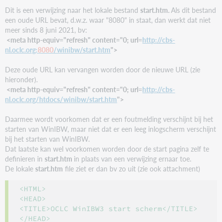
Dit is een verwijzing naar het lokale bestand
start.htm
.
Als dit bestand
een oude URL bevat, d.w.z. waar "8080" in staat, dan werkt dat niet
meer sinds 8 juni 2021, bv:
<meta http-equiv="refresh" content="0; url=
http://cbs-
nl.oclc.org:
8080
/winibw/start.htm
">
Deze oude URL kan vervangen worden door de nieuwe URL (zie
hieronder).
<meta http-equiv="refresh" content="0; url=
http://cbs-
nl.oclc.org/htdocs/winibw/start.htm
">
Daarmee wordt voorkomen dat er een foutmelding verschijnt bij het
starten van WinIBW, maar niet dat er een leeg inlogscherm verschijnt
bij het starten van WinIBW.
Dat laatste kan wel voorkomen worden door de start pagina zelf te
definieren in
start.htm
in plaats van een verwijzing ernaar toe.
De lokale
start.htm
file ziet er dan bv zo uit (zie ook attachment)
<HTML>

<HEAD>

<TITLE>OCLC WinIBW3 start scherm</TITLE>

</HEAD>
