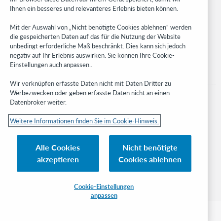
Ihnen ein besseres und relevanteres Erlebnis bieten können.
Stay in the know.
Mit der Auswahl von „Nicht benötigte Cookies ablehnen“ werden
Get the latest product updates, research, events, and much more—
die gespeicherten Daten auf das für die Nutzung der Website
right to your inbox.
unbedingt erforderliche Maß beschränkt. Dies kann sich jedoch
negativ auf Ihr Erlebnis auswirken. Sie können Ihre Cookie-
Subscribe now
Einstellungen auch anpassen..
Wir verknüpfen erfasste Daten nicht mit Daten Dritter zu
Werbezwecken oder geben erfasste Daten nicht an einen
Datenbroker weiter.
Weitere Informationen finden Sie im Cookie-Hinweis.
© 2023 OCLC
Nationale und internationale Marken und/oder Dienstleistungsmarken von
Alle Cookies
Nicht benötigte
OCLC, Inc. und verbundenen Unternehmen
akzeptieren
Cookies ablehnen
Cookie-Hinweis
Cookie list and settings
Privacy policy
Richtlinien zur Barrierefreiheit
ISO 27001 Certificate
Cookie-Einstellungen
anpassen