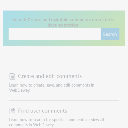
This link opens in a new tab.
Search Create and maintain comments on records
documentation
Search
Create and edit comments
Learn how to create, save, and edit comments in
WebDewey.
Find user comments
Learn how to search for specific comments or view all
comments in WebDewey.