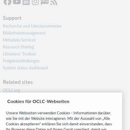
Support
Recherche und Literaturverweise
Bibliotheksmanagement
Metadata Services
Resource Sharing
Librarians’ Toolbox
Freigabemitteilungen
System status dashboard
Related sites
OCLC.org
BibFormats
Cookies für OCLC-Webseiten
Community
Research
Unsere Webseiten verwenden Cookies - Informationen darüber,
WebJunction
wie Sie mit der Website interagieren. Mit der Auswahl von „Alle
Cookies akzeptieren“ erklären Sie sich damit einverstanden, dass
Developer Network
Ihr Browser diese Daten auf Ihrem Gerät speichert, damit wir