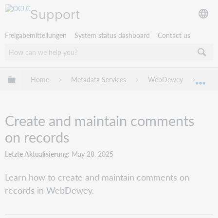
Support
Freigabemitteilungen
System status dashboard
Contact us
Globale Hierarchie expandieren/verbergen
Home
Metadata Services
WebDewey
Web
Exp
Create and maintain comments
on records
Letzte Aktualisierung
May 28, 2025
Learn how to create and maintain comments on
records in WebDewey.