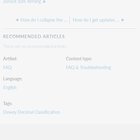
Zurück zum Anfang
How do I collapse the comments box in WebDewey?
How do I get updates to the DDC23 and Abridged 15?
RECOMMENDED ARTICLES
There are no recommended articles.
Artikel
Content type
FAQ
FAQ & Troubleshooting
Language
English
Tags
Dewey Decimal Classification