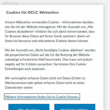
OCLC.org
BibFormats
Cookies für OCLC-Webseiten
Community
Research
Unsere Webseiten verwenden Cookies - Informationen darüber,
WebJunction
wie Sie mit der Website interagieren. Mit der Auswahl von „Alle
Cookies akzeptieren“ erklären Sie sich damit einverstanden, dass
Developer Network
Ihr Browser diese Daten auf Ihrem Gerät speichert, damit wir
Ihnen ein besseres und relevanteres Erlebnis bieten können.
Stay in the know.
Mit der Auswahl von „Nicht benötigte Cookies ablehnen“ werden
Get the latest product updates, research, events, and much more—
die gespeicherten Daten auf das für die Nutzung der Website
right to your inbox.
unbedingt erforderliche Maß beschränkt. Dies kann sich jedoch
negativ auf Ihr Erlebnis auswirken. Sie können Ihre Cookie-
Subscribe now
Einstellungen auch anpassen..
Wir verknüpfen erfasste Daten nicht mit Daten Dritter zu
Werbezwecken oder geben erfasste Daten nicht an einen
Datenbroker weiter.
Weitere Informationen finden Sie im Cookie-Hinweis.
© 2023 OCLC
Nationale und internationale Marken und/oder Dienstleistungsmarken von
Alle Cookies
Nicht benötigte