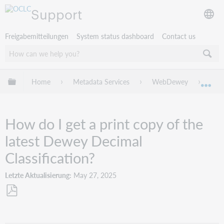
Support
Freigabemitteilungen
System status dashboard
Contact us
Globale Hierarchie expandieren/verbergen
Home
Metadata Services
WebDewey
Trou
Exp
How do I get a print copy of the
latest Dewey Decimal
Classification?
Letzte Aktualisierung
May 27, 2025
Als
PDF