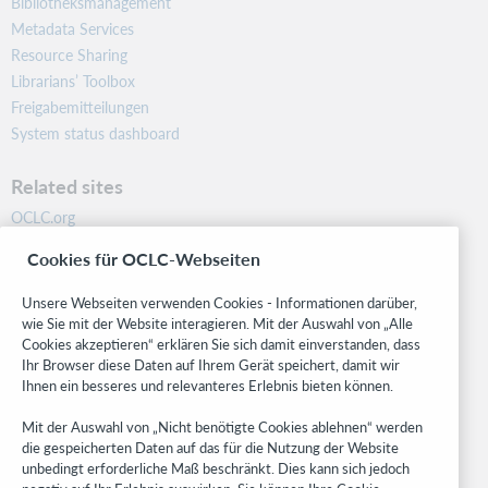
Bibliotheksmanagement
Metadata Services
Resource Sharing
Librarians’ Toolbox
Freigabemitteilungen
System status dashboard
Related sites
OCLC.org
BibFormats
Cookies für OCLC-Webseiten
Community
Research
Unsere Webseiten verwenden Cookies - Informationen darüber,
WebJunction
wie Sie mit der Website interagieren. Mit der Auswahl von „Alle
Cookies akzeptieren“ erklären Sie sich damit einverstanden, dass
Developer Network
Ihr Browser diese Daten auf Ihrem Gerät speichert, damit wir
Ihnen ein besseres und relevanteres Erlebnis bieten können.
Stay in the know.
Mit der Auswahl von „Nicht benötigte Cookies ablehnen“ werden
Get the latest product updates, research, events, and much more—
die gespeicherten Daten auf das für die Nutzung der Website
right to your inbox.
unbedingt erforderliche Maß beschränkt. Dies kann sich jedoch