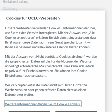
Related sites
OCLC.org
BibFormats
Cookies für OCLC-Webseiten
Community
Research
Unsere Webseiten verwenden Cookies - Informationen darüber,
WebJunction
wie Sie mit der Website interagieren. Mit der Auswahl von „Alle
Cookies akzeptieren“ erklären Sie sich damit einverstanden, dass
Developer Network
Ihr Browser diese Daten auf Ihrem Gerät speichert, damit wir
Ihnen ein besseres und relevanteres Erlebnis bieten können.
Stay in the know.
Mit der Auswahl von „Nicht benötigte Cookies ablehnen“ werden
Get the latest product updates, research, events, and much more—
die gespeicherten Daten auf das für die Nutzung der Website
right to your inbox.
unbedingt erforderliche Maß beschränkt. Dies kann sich jedoch
negativ auf Ihr Erlebnis auswirken. Sie können Ihre Cookie-
Subscribe now
Einstellungen auch anpassen..
Wir verknüpfen erfasste Daten nicht mit Daten Dritter zu
Werbezwecken oder geben erfasste Daten nicht an einen
Datenbroker weiter.
Weitere Informationen finden Sie im Cookie-Hinweis.
© 2023 OCLC