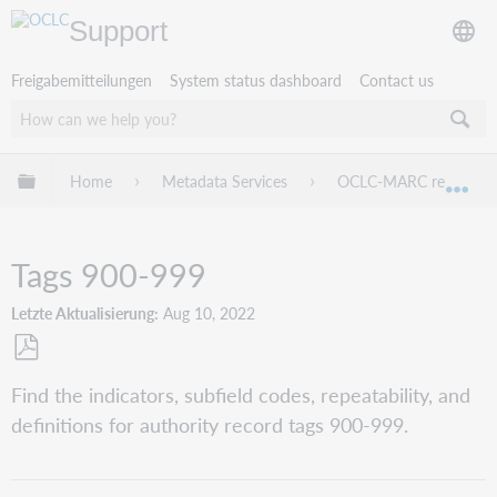
Support
Freigabemitteilungen
System status dashboard
Contact us
Globale Hierarchie expandieren/verbergen
Home
Metadata Services
OCLC-MARC records
Exp
Tags 900-999
Letzte Aktualisierung
Aug 10, 2022
Als
Find the indicators, subfield codes, repeatability, and
PDF
definitions for authority record tags 900-999.
speichern