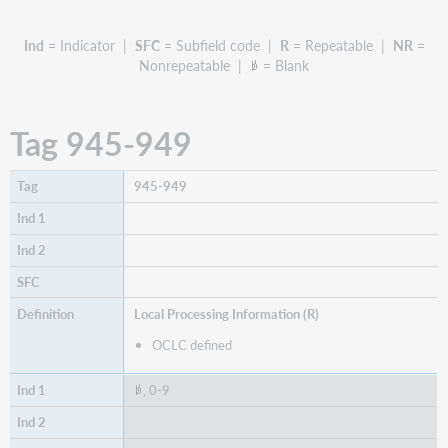
Ind
= Indicator |
SFC
= Subfield code |
R
= Repeatable |
NR
=
Nonrepeatable |
= Blank
Tag 945-949
945-949
Local Processing Information (R)
OCLC defined
, 0-9