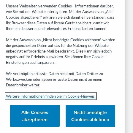
Research
Unsere Webseiten verwenden Cookies - Informationen darüber,
WebJunction
wie Sie mit der Website interagieren. Mit der Auswahl von „Alle
Cookies akzeptieren“ erklären Sie sich damit einverstanden, dass
Developer Network
Ihr Browser diese Daten auf Ihrem Gerät speichert, damit wir
Ihnen ein besseres und relevanteres Erlebnis bieten können.
Stay in the know.
Mit der Auswahl von „Nicht benötigte Cookies ablehnen“ werden
Get the latest product updates, research, events, and much more—
die gespeicherten Daten auf das für die Nutzung der Website
right to your inbox.
unbedingt erforderliche Maß beschränkt. Dies kann sich jedoch
negativ auf Ihr Erlebnis auswirken. Sie können Ihre Cookie-
Subscribe now
Einstellungen auch anpassen..
Wir verknüpfen erfasste Daten nicht mit Daten Dritter zu
Werbezwecken oder geben erfasste Daten nicht an einen
Datenbroker weiter.
Weitere Informationen finden Sie im Cookie-Hinweis.
© 2023 OCLC
Nationale und internationale Marken und/oder Dienstleistungsmarken von
Alle Cookies
Nicht benötigte
OCLC, Inc. und verbundenen Unternehmen
akzeptieren
Cookies ablehnen
Cookie-Hinweis
Cookie list and settings
Privacy policy
Richtlinien zur Barrierefreiheit
ISO 27001 Certificate