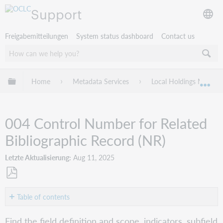
Support
Freigabemitteilungen
System status dashboard
Contact us
Globale Hierarchie expandieren/verbergen
Home
Metadata Services
Local Holdings Mainte
Exp
004 Control Number for Related
Bibliographic Record (NR)
Letzte Aktualisierung
Aug 11, 2025
Als
PDF
Table of contents
speichern
Indicators
Find the field definition and scope, indicators, subfield