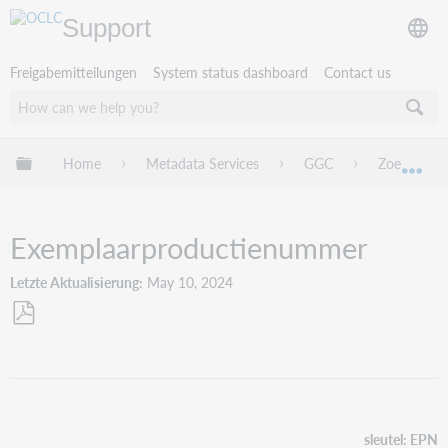
Support
Freigabemitteilungen
System status dashboard
Contact us
Globale Hierarchie expandieren/verbergen
Home
Metadata Services
GGC
Zoeken
Exp
Exemplaarproductienummer
Letzte Aktualisierung
May 10, 2024
Als
PDF
speichern
sleutel: EPN