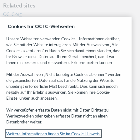
Related sites
OCLC.org
BibFormats
Cookies für OCLC-Webseiten
Community
Research
Unsere Webseiten verwenden Cookies - Informationen darüber,
WebJunction
wie Sie mit der Website interagieren. Mit der Auswahl von „Alle
Cookies akzeptieren“ erklären Sie sich damit einverstanden, dass
Developer Network
Ihr Browser diese Daten auf Ihrem Gerät speichert, damit wir
Ihnen ein besseres und relevanteres Erlebnis bieten können.
Stay in the know.
Mit der Auswahl von „Nicht benötigte Cookies ablehnen“ werden
Get the latest product updates, research, events, and much more—
die gespeicherten Daten auf das für die Nutzung der Website
right to your inbox.
unbedingt erforderliche Maß beschränkt. Dies kann sich jedoch
negativ auf Ihr Erlebnis auswirken. Sie können Ihre Cookie-
Subscribe now
Einstellungen auch anpassen..
Wir verknüpfen erfasste Daten nicht mit Daten Dritter zu
Werbezwecken oder geben erfasste Daten nicht an einen
Datenbroker weiter.
Weitere Informationen finden Sie im Cookie-Hinweis.
© 2023 OCLC