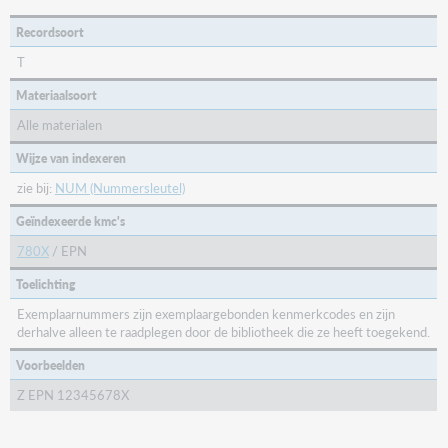
Recordsoort
T
Materiaalsoort
Alle materialen
Wijze van indexeren
zie bij:
NUM (Nummersleutel)
Geïndexeerde kmc's
780X
/ EPN
Toelichting
Exemplaarnummers zijn exemplaargebonden kenmerkcodes en zijn
derhalve alleen te raadplegen door de bibliotheek die ze heeft toegekend.
Voorbeelden
Z EPN 12345678X