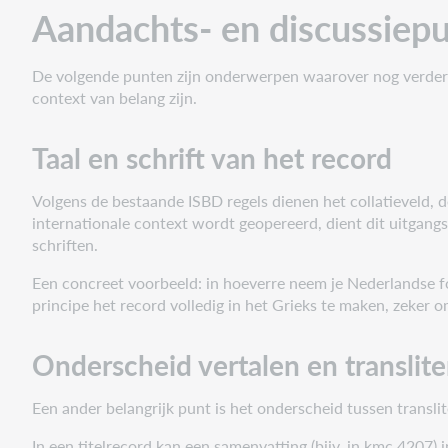
Taal
Aandachts- en discussiep
en
schrift
van
De volgende punten zijn onderwerpen waarover nog verder 
het
context van belang zijn.
record
Onderscheid
Taal en schrift van het record
vertalen
en
Volgens de bestaande ISBD regels dienen het collatieveld, de
translitereren
internationale context wordt geopereerd, dient dit uitgangs
Onderscheid
schriften.
schrift
en
Een concreet voorbeeld: in hoeverre neem je Nederlandse form
taal
principe het record volledig in het Grieks te maken, zeker o
Onderscheid vertalen en translit
Een ander belangrijk punt is het onderscheid tussen translit
In een titelrecord kan een samenvatting (bijv. in kmc 4207)