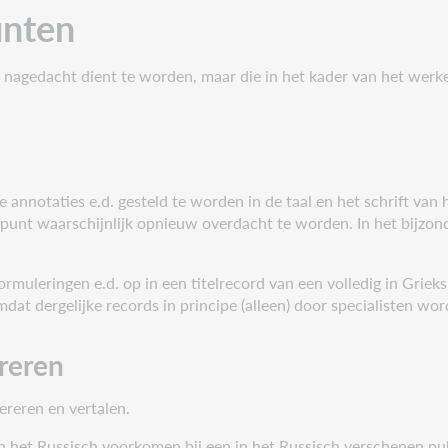
unten
nagedacht dient te worden, maar die in het kader van het werk
 annotaties e.d. gesteld te worden in de taal en het schrift van
punt waarschijnlijk opnieuw overdacht te worden. In het bijzonder
uleringen e.d. op in een titelrecord van een volledig in Grieks 
mdat dergelijke records in principe (alleen) door specialisten w
ereren
ereren en vertalen.
 in het Russisch voorkomen bij een in het Russisch verschenen p