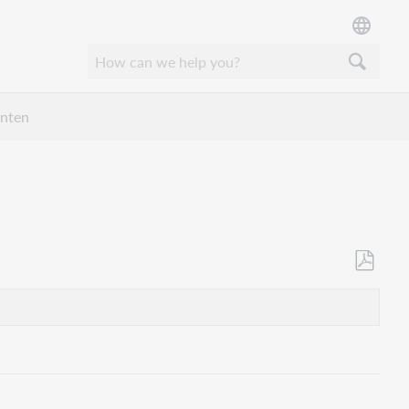
unten
Als
PDF
speicher