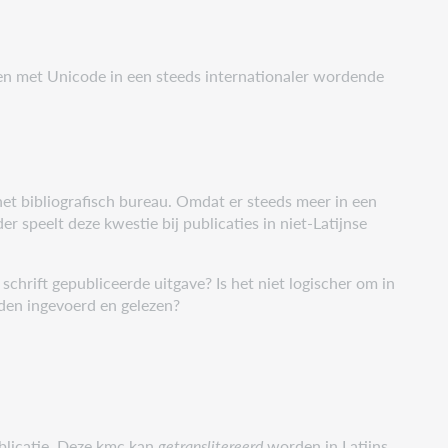
en met Unicode in een steeds internationaler wordende
 het bibliografisch bureau. Omdat er steeds meer in een
 speelt deze kwestie bij publicaties in niet-Latijnse
schrift gepubliceerde uitgave? Is het niet logischer om in
orden ingevoerd en gelezen?
ublicatie. Deze kmc kan
getranslitereerd
worden in Latijns