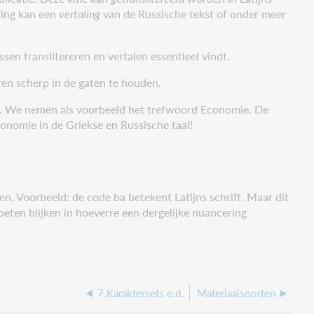
ting kan een
vertaling
van de Russische tekst of onder meer
en translitereren en vertalen essentieel vindt.
ren scherp in de gaten te houden.
eem. We nemen als voorbeeld het trefwoord Economie. De
nomie in de Griekse en Russische taal!
en. Voorbeeld: de code ba betekent Latijns schrift. Maar dit
 moeten blijken in hoeverre een dergelijke nuancering
7.Karaktersets e.d.
Materiaalsoorten