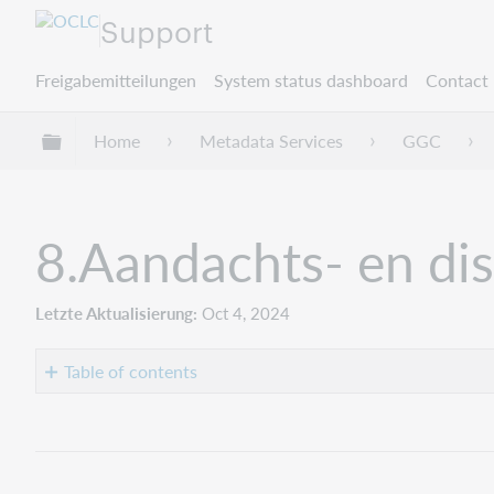
Support
Freigabemitteilungen
System status dashboard
Contact 
Globale Hierarchie expandieren/verbergen
Home
Metadata Services
GGC
8.Aandachts- en di
Letzte Aktualisierung
Oct 4, 2024
Table of contents
Aandachts-
en
discussiepunten