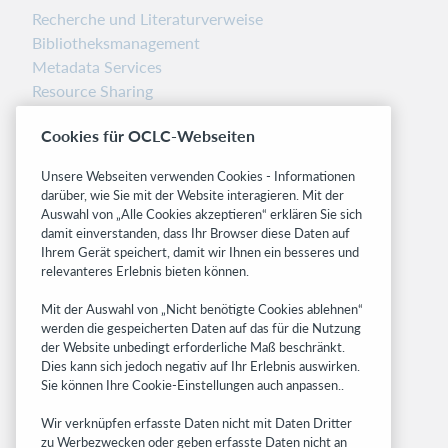
Recherche und Literaturverweise
Bibliotheksmanagement
Metadata Services
Resource Sharing
Librarians’ Toolbox
Cookies für OCLC-Webseiten
Freigabemitteilungen
System status dashboard
Unsere Webseiten verwenden Cookies - Informationen
darüber, wie Sie mit der Website interagieren. Mit der
Related sites
Auswahl von „Alle Cookies akzeptieren“ erklären Sie sich
damit einverstanden, dass Ihr Browser diese Daten auf
OCLC.org
Ihrem Gerät speichert, damit wir Ihnen ein besseres und
BibFormats
relevanteres Erlebnis bieten können.
Community
Mit der Auswahl von „Nicht benötigte Cookies ablehnen“
Research
werden die gespeicherten Daten auf das für die Nutzung
WebJunction
der Website unbedingt erforderliche Maß beschränkt.
Developer Network
Dies kann sich jedoch negativ auf Ihr Erlebnis auswirken.
Sie können Ihre Cookie-Einstellungen auch anpassen..
Stay in the know.
Wir verknüpfen erfasste Daten nicht mit Daten Dritter
Get the latest product updates, research,
zu Werbezwecken oder geben erfasste Daten nicht an