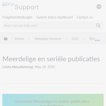
Support
Freigabemitteilungen
System status dashboard
Contact us
Globale Hierarchie expandieren/verbergen
Home
Metadata Services
GGC
Richtlijnen
Exp
Meerdelige en seriële publicaties
Letzte Aktualisierung
May 29, 2025
This link opens in a new tab.
Doorzoek Meerdelige en seriële publicaties
handleidingen