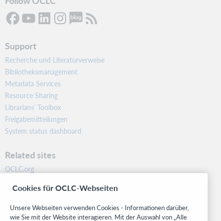
Follow OCLC
Support
Recherche und Literaturverweise
Bibliotheksmanagement
Metadata Services
Resource Sharing
Librarians’ Toolbox
Freigabemitteilungen
System status dashboard
Related sites
OCLC.org
BibFormats
Cookies für OCLC-Webseiten
Community
Research
Unsere Webseiten verwenden Cookies - Informationen darüber,
WebJunction
wie Sie mit der Website interagieren. Mit der Auswahl von „Alle