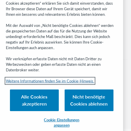
Cookies akzeptieren“ erklären Sie sich damit einverstanden, dass
Developer Network
Ihr Browser diese Daten auf Ihrem Gerät speichert, damit wir
Ihnen ein besseres und relevanteres Erlebnis bieten können.
Stay in the know.
Mit der Auswahl von „Nicht benötigte Cookies ablehnen“ werden
Get the latest product updates, research, events, and much more—
die gespeicherten Daten auf das für die Nutzung der Website
right to your inbox.
unbedingt erforderliche Maß beschränkt. Dies kann sich jedoch
negativ auf Ihr Erlebnis auswirken. Sie können Ihre Cookie-
Subscribe now
Einstellungen auch anpassen..
Wir verknüpfen erfasste Daten nicht mit Daten Dritter zu
Werbezwecken oder geben erfasste Daten nicht an einen
Datenbroker weiter.
Weitere Informationen finden Sie im Cookie-Hinweis.
© 2023 OCLC
Nationale und internationale Marken und/oder Dienstleistungsmarken von
Alle Cookies
Nicht benötigte
OCLC, Inc. und verbundenen Unternehmen
akzeptieren
Cookies ablehnen
Cookie-Hinweis
Cookie list and settings
Privacy policy
Richtlinien zur Barrierefreiheit
ISO 27001 Certificate
Cookie-Einstellungen
anpassen